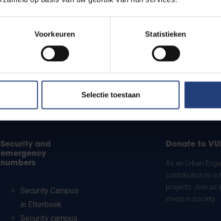
Voorkeuren
Statistieken
Selectie toestaan
Security and
Donate to VU
emergency
numbers
As an Urban Engag
contribution to a 
projects. Join us
Security Campus
invest in society.
in Etterbeek
Security campus