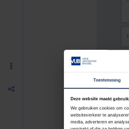
Toestemming
Deze website maakt gebruik
We gebruiken cookies om cont
websiteverkeer te analyseren
media, adverteren en analys
The f
verstrekt of die ze hebben v
E.g. 