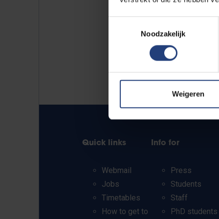
Toestemmingsselectie
Noodzakelijk
Weigeren
Quick links
Info for
Webmail
Press
Jobs
Students
Timetables
Staff
How to get to
PhD students