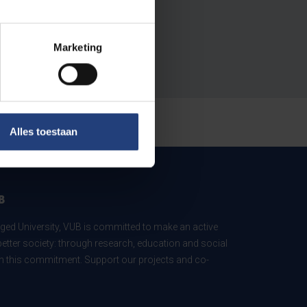
Marketing
Alles toestaan
B
ed University, VUB is committed to make an active
better society: through research, education and social
 in this commitment. Support our projects and co-