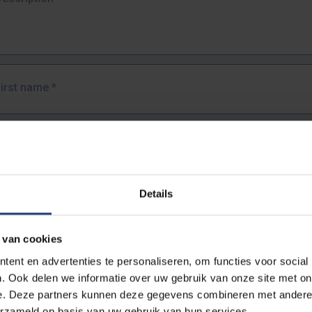
First name
*
Last name
*
Details
Email address
*
 van cookies
URL
*
ent en advertenties te personaliseren, om functies voor social
. Ook delen we informatie over uw gebruik van onze site met on
e. Deze partners kunnen deze gegevens combineren met andere i
ull URL of the page where you encountered the error.
erzameld op basis van uw gebruik van hun services.
https://www.vub.be/nl/studeren-aan-de-vub/alle-opleidingen