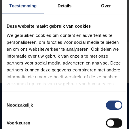
opleidingen
Toestemming
Details
Over
Deze website maakt gebruik van cookies
We gebruiken cookies om content en advertenties te
personaliseren, om functies voor social media te bieden
en om ons websiteverkeer te analyseren. Ook delen we
informatie over uw gebruik van onze site met onze
partners voor social media, adverteren en analyse. Deze
partners kunnen deze gegevens combineren met andere
informatie die u aan ze heeft verstrekt of die ze hebben
verzameld op basis van uw gebruik van hun services.
Toestemmingsselectie
Noodzakelijk
Quick links
Webmail
Voorkeuren
Jobs