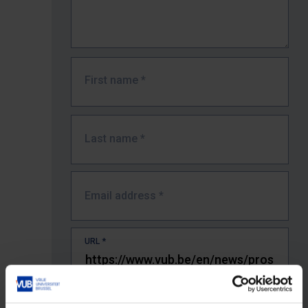
First name
*
Last name
*
Email address
*
URL
*
The full URL of the page where you encountered the error.
E.g. https://www.vub.be/nl/studeren-aan-de-vub/alle-