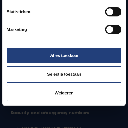
Timetables
Statistieken
How to get to the VUB campuses
Research groups
Campus facilities
Marketing
Info for
Alles toestaan
Press
Students
Staff
Selectie toestaan
PhD students
Teachers and secondary schools
Working students
Weigeren
International students
Security and emergency numbers