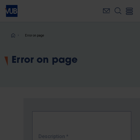
Skip
to
main
content
Breadcrumb
Error on page
Error on page
Description
*