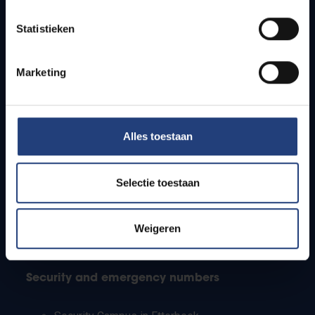
Timetables
Statistieken
How to get to the VUB campuses
Research groups
Campus facilities
Marketing
Info for
Alles toestaan
Press
Students
Staff
Selectie toestaan
PhD students
Teachers and secondary schools
Working students
Weigeren
International students
Security and emergency numbers