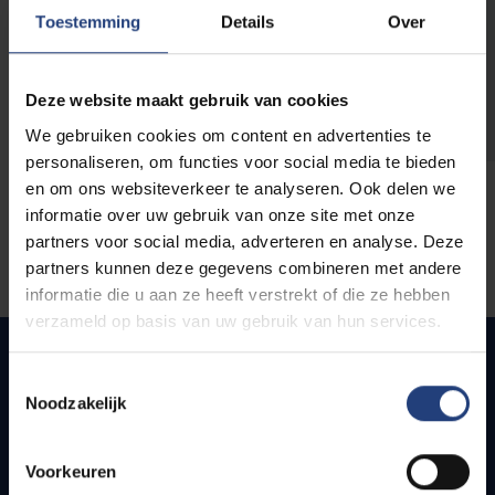
opleidingen
Toestemming
Details
Over
Deze website maakt gebruik van cookies
We gebruiken cookies om content en advertenties te
personaliseren, om functies voor social media te bieden
en om ons websiteverkeer te analyseren. Ook delen we
informatie over uw gebruik van onze site met onze
partners voor social media, adverteren en analyse. Deze
partners kunnen deze gegevens combineren met andere
informatie die u aan ze heeft verstrekt of die ze hebben
verzameld op basis van uw gebruik van hun services.
Toestemmingsselectie
Noodzakelijk
Quick links
Webmail
Voorkeuren
Jobs