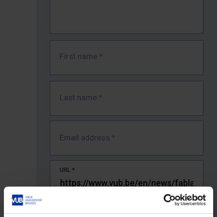
First name
*
Last name
*
Email address
*
URL
*
The full URL of the page where you encountered the error.
E.g. https://www.vub.be/nl/studeren-aan-de-vub/alle-