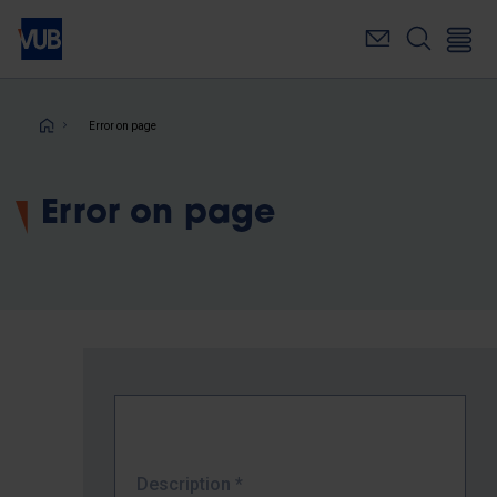
Skip
to
main
content
Breadcrumb
Error on page
Error on page
Description
*