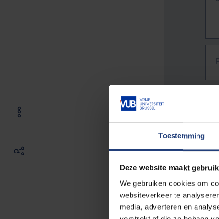
Toestemming
Deze website maakt gebruik
We gebruiken cookies om cont
websiteverkeer te analyseren
media, adverteren en analys
The f
verstrekt of die ze hebben v
E.g. 