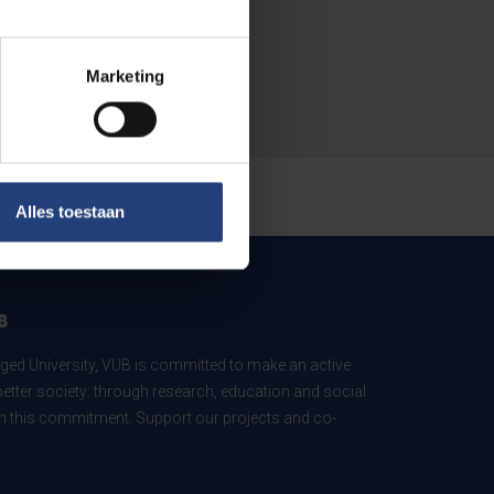
Marketing
Alles toestaan
B
ed University, VUB is committed to make an active
better society: through research, education and social
 in this commitment. Support our projects and co-