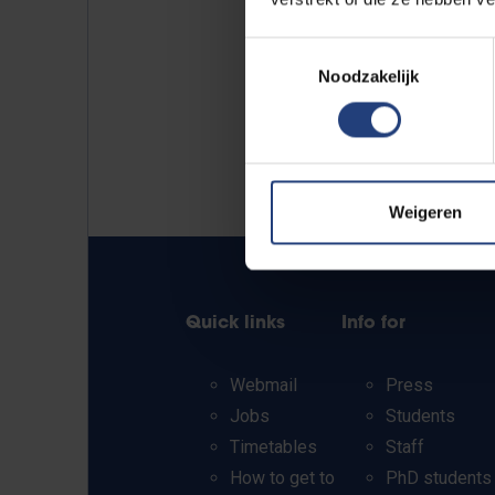
Toestemmingsselectie
Noodzakelijk
Weigeren
Quick links
Info for
Webmail
Press
Jobs
Students
Timetables
Staff
How to get to
PhD students