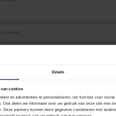
First name
*
Last name
*
Details
Email address
*
 van cookies
URL
*
ent en advertenties te personaliseren, om functies voor social
. Ook delen we informatie over uw gebruik van onze site met on
e. Deze partners kunnen deze gegevens combineren met andere i
ull URL of the page where you encountered the error.
erzameld op basis van uw gebruik van hun services.
https://www.vub.be/nl/studeren-aan-de-vub/alle-opleidingen