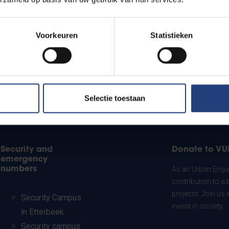
Voorkeuren
Statistieken
Selectie toestaan
Security and
Donate to VU
emergency
numbers
As an Urban Engag
contribution to a 
projects. Join us
Security Campus
invest in society.
in Etterbeek
Security campus