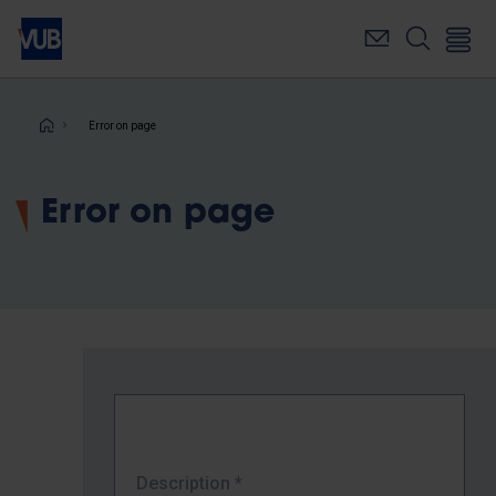
Skip
to
main
content
Breadcrumb
Error on page
Error on page
Description
*