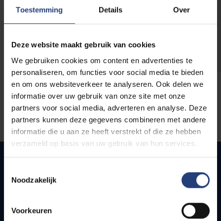
opleidingen
Toestemming
Details
Over
Deze website maakt gebruik van cookies
We gebruiken cookies om content en advertenties te
personaliseren, om functies voor social media te bieden
en om ons websiteverkeer te analyseren. Ook delen we
informatie over uw gebruik van onze site met onze
partners voor social media, adverteren en analyse. Deze
partners kunnen deze gegevens combineren met andere
informatie die u aan ze heeft verstrekt of die ze hebben
verzameld op basis van uw gebruik van hun services.
Toestemmingsselectie
Noodzakelijk
Quick links
Webmail
Voorkeuren
Jobs