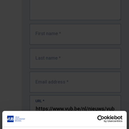
First name
*
Last name
*
Email address
*
URL
*
The full URL of the page where you encountered the error.
E.g. https://www.vub.be/nl/studeren-aan-de-vub/alle-