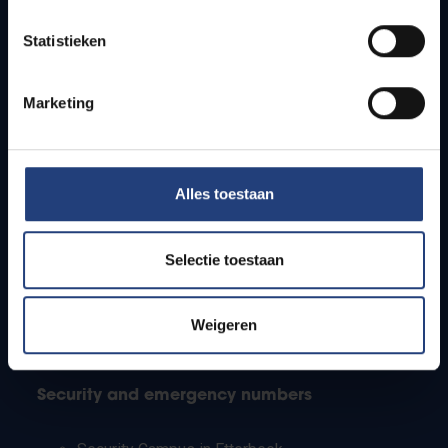
Timetables
Statistieken
How to get to the VUB campuses
Research groups
Campus facilities
Marketing
Info for
Alles toestaan
Press
Students
Staff
Selectie toestaan
PhD students
Teachers and secondary schools
Working students
Weigeren
International students
Security and emergency numbers