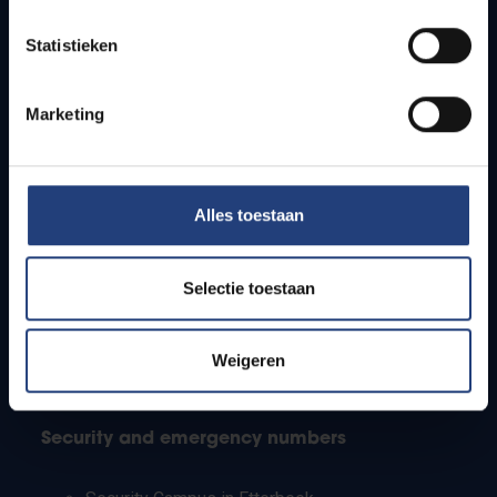
Timetables
Statistieken
How to get to the VUB campuses
Research groups
Campus facilities
Marketing
Info for
Alles toestaan
Press
Students
Staff
Selectie toestaan
PhD students
Teachers and secondary schools
Working students
Weigeren
International students
Security and emergency numbers