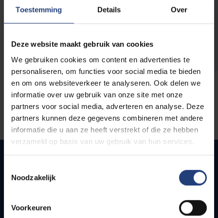
opleidingen
Toestemming
Details
Over
Deze website maakt gebruik van cookies
We gebruiken cookies om content en advertenties te
personaliseren, om functies voor social media te bieden
en om ons websiteverkeer te analyseren. Ook delen we
informatie over uw gebruik van onze site met onze
partners voor social media, adverteren en analyse. Deze
partners kunnen deze gegevens combineren met andere
informatie die u aan ze heeft verstrekt of die ze hebben
verzameld op basis van uw gebruik van hun services.
Toestemmingsselectie
Noodzakelijk
Quick links
Webmail
Voorkeuren
Jobs