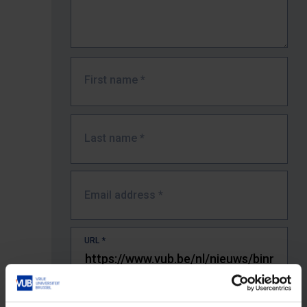
First name
*
Last name
*
Email address
*
URL
*
The full URL of the page where you encountered the error.
E.g. https://www.vub.be/nl/studeren-aan-de-vub/alle-