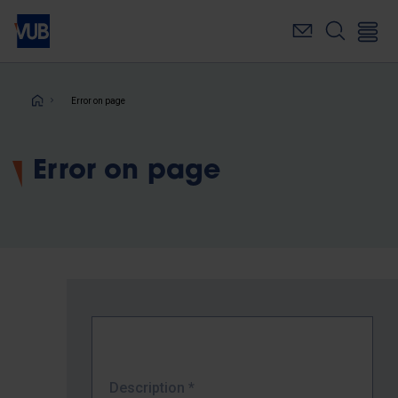
Skip
to
main
content
Breadcrumb
Error on page
Error on page
Description
*