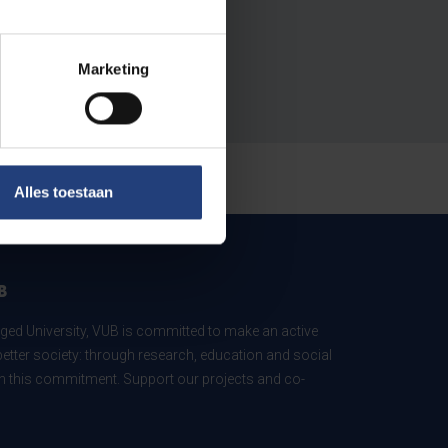
Marketing
Alles toestaan
B
ed University, VUB is committed to make an active
better society: through research, education and social
 in this commitment. Support our projects and co-