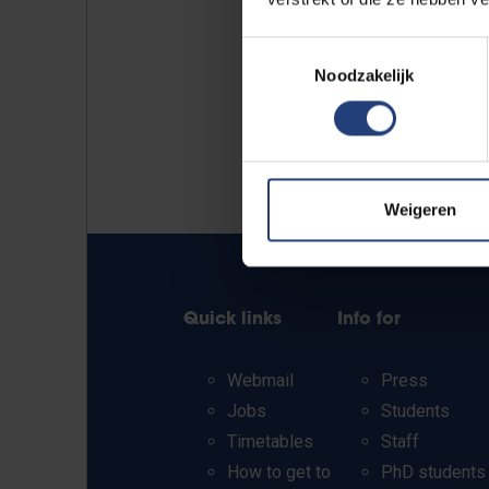
Toestemmingsselectie
Noodzakelijk
Weigeren
Quick links
Info for
Webmail
Press
Jobs
Students
Timetables
Staff
How to get to
PhD students