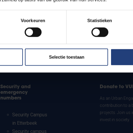
Voorkeuren
Statistieken
Selectie toestaan
Security and
Donate to VU
emergency
numbers
As an Urban Engag
contribution to a 
projects. Join us
Security Campus
invest in society.
in Etterbeek
Security campus