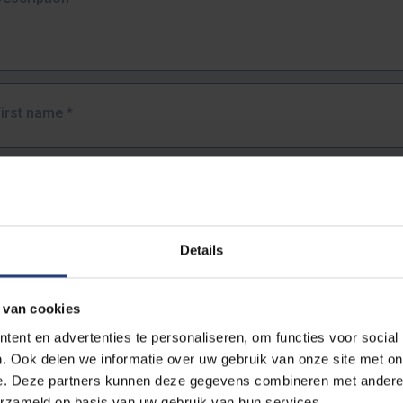
First name
*
Last name
*
Details
Email address
*
 van cookies
URL
*
ent en advertenties te personaliseren, om functies voor social
. Ook delen we informatie over uw gebruik van onze site met on
e. Deze partners kunnen deze gegevens combineren met andere i
ull URL of the page where you encountered the error.
erzameld op basis van uw gebruik van hun services.
https://www.vub.be/nl/studeren-aan-de-vub/alle-opleidingen