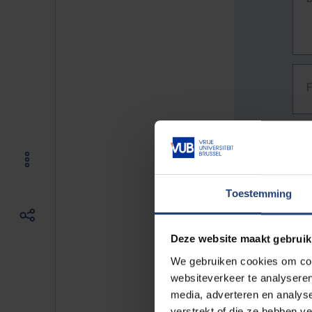
Toestemming
Deze website maakt gebruik
We gebruiken cookies om cont
websiteverkeer te analyseren
media, adverteren en analys
The f
verstrekt of die ze hebben v
E.g. 