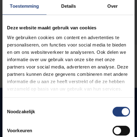
opleidingen
Toestemming
Details
Over
Deze website maakt gebruik van cookies
We gebruiken cookies om content en advertenties te
personaliseren, om functies voor social media te bieden
en om ons websiteverkeer te analyseren. Ook delen we
informatie over uw gebruik van onze site met onze
partners voor social media, adverteren en analyse. Deze
partners kunnen deze gegevens combineren met andere
informatie die u aan ze heeft verstrekt of die ze hebben
verzameld op basis van uw gebruik van hun services.
Toestemmingsselectie
Noodzakelijk
Quick links
Webmail
Voorkeuren
Jobs