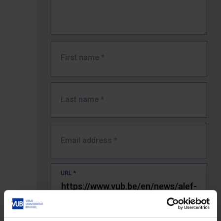
First name
*
Last name
*
Email address
*
URL
*
The full URL of the page where you encountered the error.
E.g. https://www.vub.be/nl/studeren-aan-de-vub/alle-