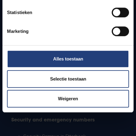
Timetables
Statistieken
How to get to the VUB campuses
Research groups
Campus facilities
Marketing
Info for
Alles toestaan
Press
Students
Staff
Selectie toestaan
PhD students
Teachers and secondary schools
Working students
Weigeren
International students
Security and emergency numbers