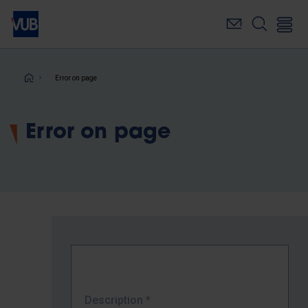
Skip
to
main
content
Breadcrumb
Error on page
Error on page
Description
*