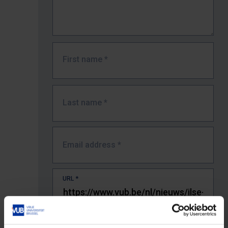
First name
*
Last name
*
Email address
*
URL
*
The full URL of the page where you encountered the error.
E.g. https://www.vub.be/nl/studeren-aan-de-vub/alle-