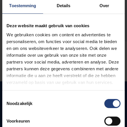
opleidingen
Toestemming
Details
Over
Deze website maakt gebruik van cookies
We gebruiken cookies om content en advertenties te
personaliseren, om functies voor social media te bieden
en om ons websiteverkeer te analyseren. Ook delen we
informatie over uw gebruik van onze site met onze
partners voor social media, adverteren en analyse. Deze
partners kunnen deze gegevens combineren met andere
informatie die u aan ze heeft verstrekt of die ze hebben
verzameld op basis van uw gebruik van hun services.
Toestemmingsselectie
Noodzakelijk
Quick links
Webmail
Voorkeuren
Jobs