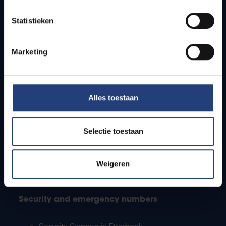
Timetables
Statistieken
How to get to the VUB campuses
Research groups
Campus facilities
Marketing
Info for
Alles toestaan
Press
Students
Staff
Selectie toestaan
PhD students
Teachers and secondary schools
Working students
Weigeren
International students
Security and emergency numbers