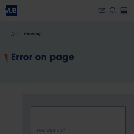
Skip
to
main
content
Breadcrumb
Error on page
Error on page
Description
*