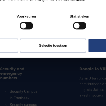
Voorkeuren
Statistieken
Selectie toestaan
Security and
Donate to VU
emergency
numbers
As an Urban Engag
contribution to a 
projects. Join us
Security Campus
invest in society.
in Etterbeek
Security campus