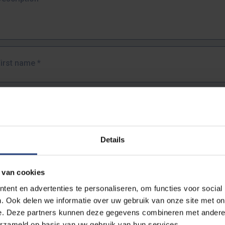
First name
*
Last name
*
Details
Email address
*
 van cookies
URL
*
ent en advertenties te personaliseren, om functies voor social
. Ook delen we informatie over uw gebruik van onze site met on
e. Deze partners kunnen deze gegevens combineren met andere i
ull URL of the page where you encountered the error.
erzameld op basis van uw gebruik van hun services.
https://www.vub.be/nl/studeren-aan-de-vub/alle-opleidingen