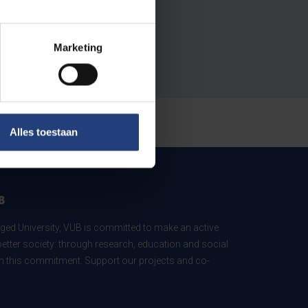
Marketing
Alles toestaan
B
ed University, VUB is committed to make an active
better society: through research, education and social
 in this commitment. Support our projects and co-