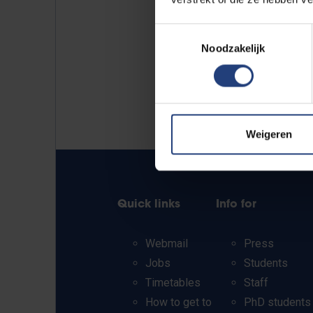
Toestemmingsselectie
Noodzakelijk
Weigeren
Quick links
Info for
Webmail
Press
Jobs
Students
Timetables
Staff
How to get to
PhD students