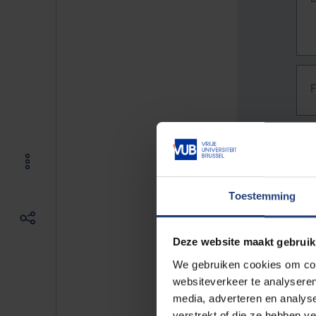
Toestemming
Deze website maakt gebruik
We gebruiken cookies om cont
websiteverkeer te analyseren
media, adverteren en analys
The f
verstrekt of die ze hebben v
E.g. 