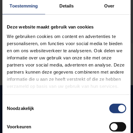
opleidingen
Toestemming
Details
Over
Deze website maakt gebruik van cookies
We gebruiken cookies om content en advertenties te
personaliseren, om functies voor social media te bieden
en om ons websiteverkeer te analyseren. Ook delen we
informatie over uw gebruik van onze site met onze
partners voor social media, adverteren en analyse. Deze
partners kunnen deze gegevens combineren met andere
informatie die u aan ze heeft verstrekt of die ze hebben
verzameld op basis van uw gebruik van hun services.
Toestemmingsselectie
Noodzakelijk
Quick links
Webmail
Voorkeuren
Jobs