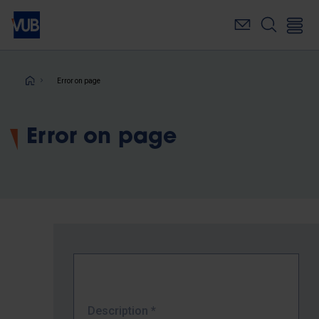
Skip
to
main
content
Breadcrumb
Error on page
Error on page
Description
*