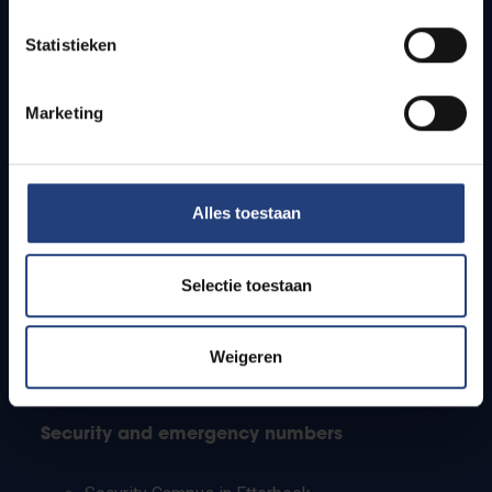
Timetables
Statistieken
How to get to the VUB campuses
Research groups
Campus facilities
Marketing
Info for
Alles toestaan
Press
Students
Staff
Selectie toestaan
PhD students
Teachers and secondary schools
Working students
Weigeren
International students
Security and emergency numbers