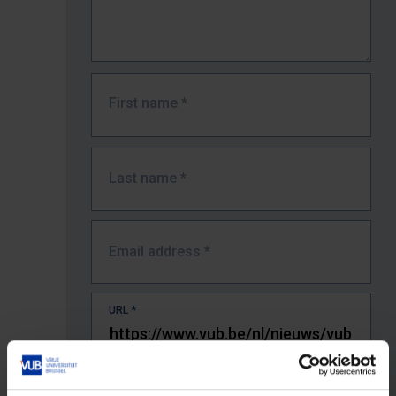
First name
*
Last name
*
Email address
*
URL
*
The full URL of the page where you encountered the error.
E.g. https://www.vub.be/nl/studeren-aan-de-vub/alle-