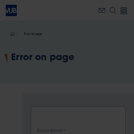
Skip
to
main
content
Breadcrumb
Error on page
Error on page
Description
*