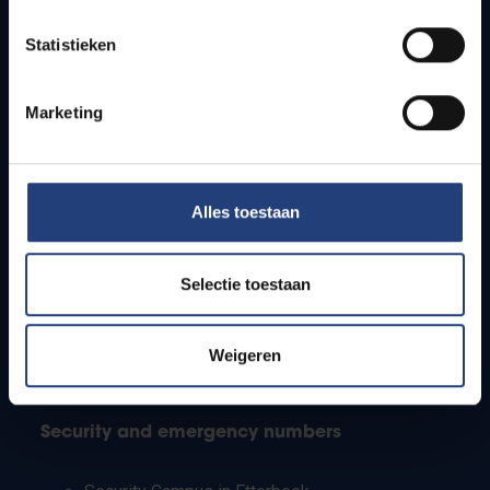
Timetables
Statistieken
How to get to the VUB campuses
Research groups
Campus facilities
Marketing
Info for
Alles toestaan
Press
Students
Staff
Selectie toestaan
PhD students
Teachers and secondary schools
Working students
Weigeren
International students
Security and emergency numbers