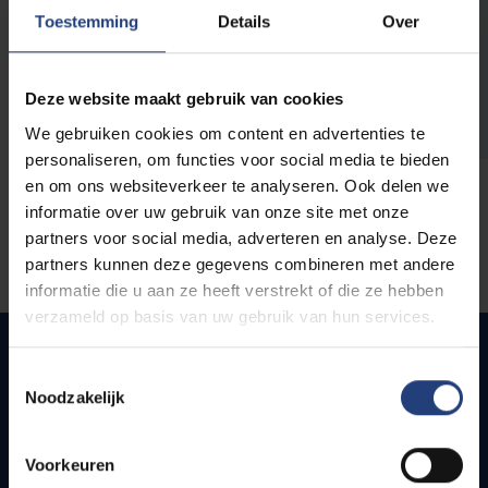
opleidingen
Toestemming
Details
Over
Deze website maakt gebruik van cookies
We gebruiken cookies om content en advertenties te
personaliseren, om functies voor social media te bieden
en om ons websiteverkeer te analyseren. Ook delen we
informatie over uw gebruik van onze site met onze
partners voor social media, adverteren en analyse. Deze
partners kunnen deze gegevens combineren met andere
informatie die u aan ze heeft verstrekt of die ze hebben
verzameld op basis van uw gebruik van hun services.
Toestemmingsselectie
Noodzakelijk
Quick links
Webmail
Voorkeuren
Jobs