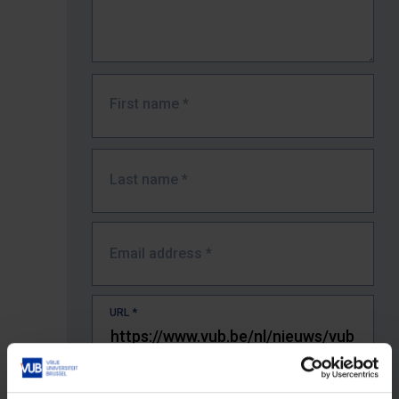
First name
*
Last name
*
Email address
*
URL
*
The full URL of the page where you encountered the error.
E.g. https://www.vub.be/nl/studeren-aan-de-vub/alle-