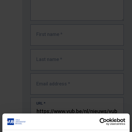
First name
*
Last name
*
Email address
*
URL
*
The full URL of the page where you encountered the error.
E.g. https://www.vub.be/nl/studeren-aan-de-vub/alle-