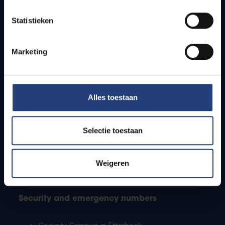
Timetables
Statistieken
How to get to the VUB campuses
Research groups
Campus facilities
Marketing
Info for
Alles toestaan
Press
Students
Staff
Selectie toestaan
PhD students
Teachers and secondary schools
Working students
Weigeren
International students
Security and emergency numbers