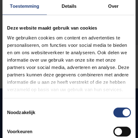
opleidingen
Toestemming
Details
Over
Deze website maakt gebruik van cookies
We gebruiken cookies om content en advertenties te
personaliseren, om functies voor social media te bieden
en om ons websiteverkeer te analyseren. Ook delen we
informatie over uw gebruik van onze site met onze
partners voor social media, adverteren en analyse. Deze
partners kunnen deze gegevens combineren met andere
informatie die u aan ze heeft verstrekt of die ze hebben
verzameld op basis van uw gebruik van hun services.
Toestemmingsselectie
Noodzakelijk
Quick links
Webmail
Voorkeuren
Jobs