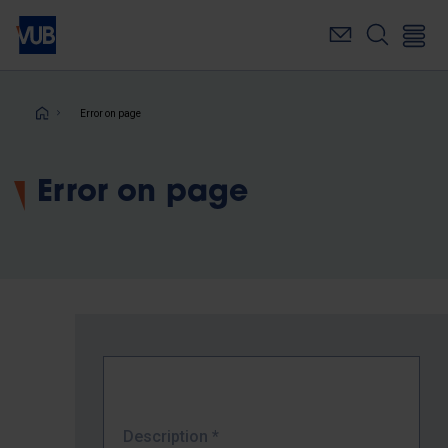
Skip
to
main
content
Breadcrumb
Error on page
Error on page
Description
*