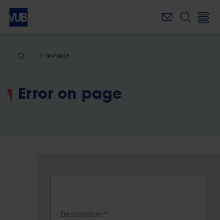
Skip
to
main
content
Breadcrumb
Error on page
Error on page
Description
*