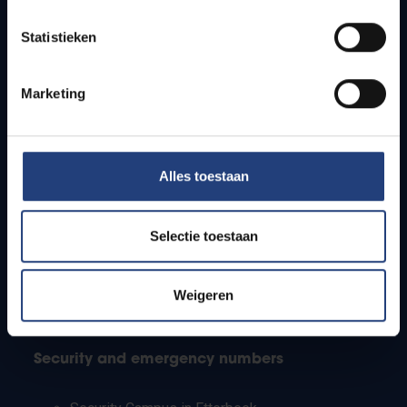
Timetables
Statistieken
How to get to the VUB campuses
Research groups
Campus facilities
Marketing
Info for
Alles toestaan
Press
Students
Staff
Selectie toestaan
PhD students
Teachers and secondary schools
Working students
Weigeren
International students
Security and emergency numbers