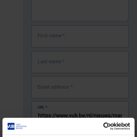
First name
*
Last name
*
Email address
*
URL
*
The full URL of the page where you encountered the error.
E.g. https://www.vub.be/nl/studeren-aan-de-vub/alle-