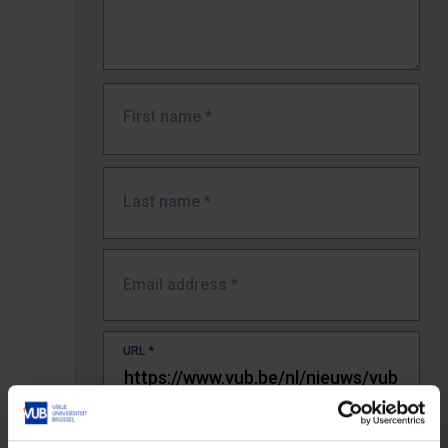
First name
*
Last name
*
Email address
*
URL
*
The full URL of the page where you encountered the error.
E.g. https://www.vub.be/nl/studeren-aan-de-vub/alle-