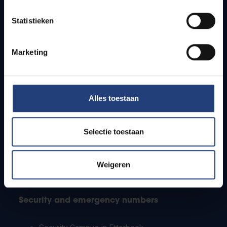
Timetables
Statistieken
How to get to the VUB campuses
Research groups
Campus facilities
Marketing
Info for
Alles toestaan
Press
Students
Staff
Selectie toestaan
PhD students
Teachers and secondary schools
Working students
Weigeren
International students
Security and emergency numbers