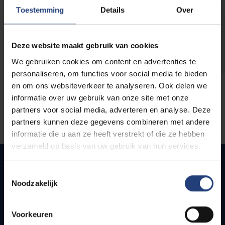
opleidingen
Toestemming
Details
Over
Deze website maakt gebruik van cookies
We gebruiken cookies om content en advertenties te
personaliseren, om functies voor social media te bieden
en om ons websiteverkeer te analyseren. Ook delen we
informatie over uw gebruik van onze site met onze
partners voor social media, adverteren en analyse. Deze
partners kunnen deze gegevens combineren met andere
informatie die u aan ze heeft verstrekt of die ze hebben
verzameld op basis van uw gebruik van hun services.
Toestemmingsselectie
Noodzakelijk
Quick links
Webmail
Voorkeuren
Jobs