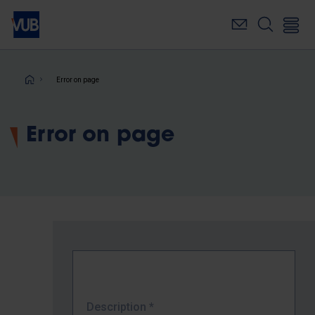
Skip
to
main
content
Breadcrumb
Error on page
Error on page
Description
*