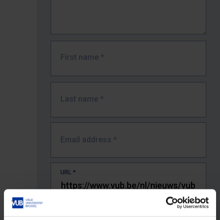
First name
*
Last name
*
Email address
*
URL
*
The full URL of the page where you encountered the error.
E.g. https://www.vub.be/nl/studeren-aan-de-vub/alle-