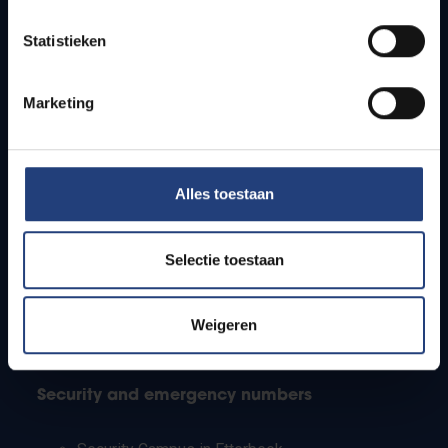
Timetables
Statistieken
How to get to the VUB campuses
Research groups
Campus facilities
Marketing
Info for
Alles toestaan
Press
Students
Staff
Selectie toestaan
PhD students
Teachers and secondary schools
Working students
Weigeren
International students
Security and emergency numbers