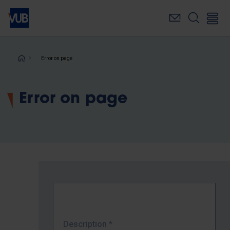
Skip
to
main
content
Breadcrumb
Error on page
Error on page
Description
*