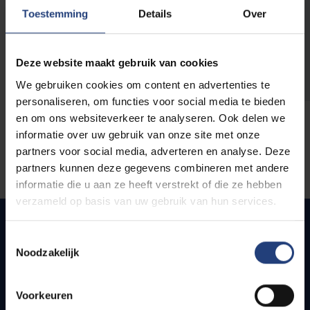
opleidingen
Toestemming
Details
Over
Deze website maakt gebruik van cookies
We gebruiken cookies om content en advertenties te
personaliseren, om functies voor social media te bieden
en om ons websiteverkeer te analyseren. Ook delen we
informatie over uw gebruik van onze site met onze
partners voor social media, adverteren en analyse. Deze
partners kunnen deze gegevens combineren met andere
informatie die u aan ze heeft verstrekt of die ze hebben
verzameld op basis van uw gebruik van hun services.
Toestemmingsselectie
Noodzakelijk
Quick links
Webmail
Voorkeuren
Jobs