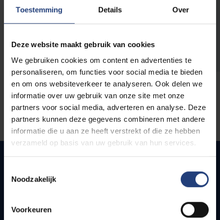
opleidingen
Toestemming
Details
Over
Deze website maakt gebruik van cookies
We gebruiken cookies om content en advertenties te
personaliseren, om functies voor social media te bieden
en om ons websiteverkeer te analyseren. Ook delen we
informatie over uw gebruik van onze site met onze
partners voor social media, adverteren en analyse. Deze
partners kunnen deze gegevens combineren met andere
informatie die u aan ze heeft verstrekt of die ze hebben
verzameld op basis van uw gebruik van hun services.
Toestemmingsselectie
Noodzakelijk
Quick links
Webmail
Voorkeuren
Jobs