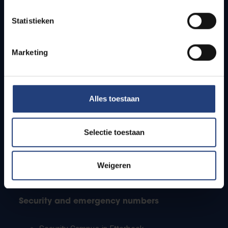
Timetables
Statistieken
How to get to the VUB campuses
Research groups
Campus facilities
Marketing
Info for
Alles toestaan
Press
Students
Staff
Selectie toestaan
PhD students
Teachers and secondary schools
Working students
Weigeren
International students
Security and emergency numbers