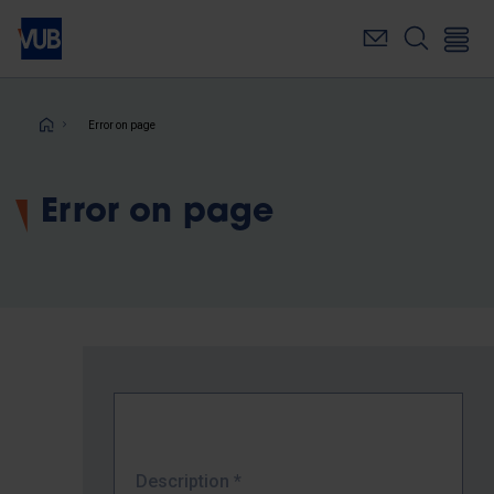
Skip
to
main
content
Breadcrumb
Error on page
Error on page
Description
*