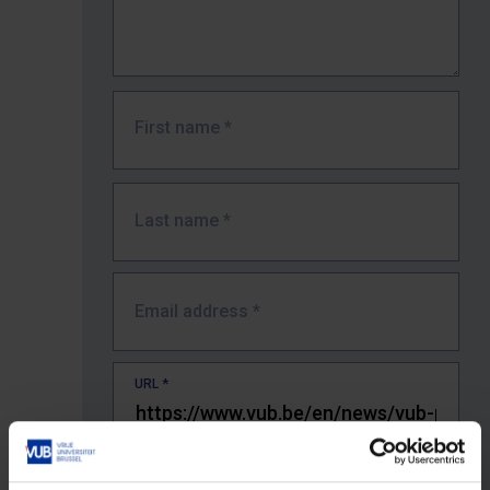
First name
*
Last name
*
Email address
*
URL
*
The full URL of the page where you encountered the error.
E.g. https://www.vub.be/nl/studeren-aan-de-vub/alle-