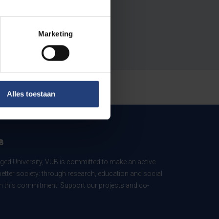
Marketing
Alles toestaan
B
ed University, VUB is committed to make an active
better society: through research, education and social
 in this commitment. Support our projects and co-