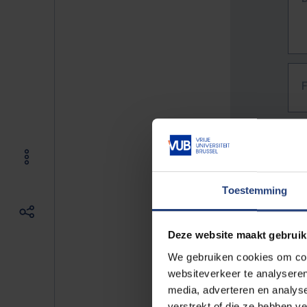
Toestemming
Deze website maakt gebruik
We gebruiken cookies om cont
websiteverkeer te analyseren
media, adverteren en analys
The f
verstrekt of die ze hebben v
E.g. 