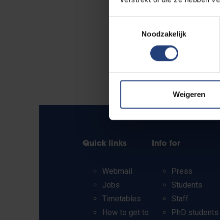
Toestemmingsselectie
Noodzakelijk
Weigeren
Quick links
Info for
Webmail
Press
Jobs
Students
Timetables
Staff
How to get to
PhD students