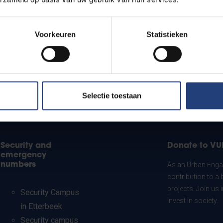
Voorkeuren
Statistieken
Selectie toestaan
Security and
Donate to VU
emergency
numbers
As an Urban Engag
contribution to a 
projects. Join us
Security Campus
invest in society.
in Etterbeek
Security campus