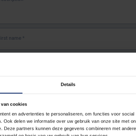
First name
*
Last name
*
Details
Email address
*
 van cookies
URL
*
ent en advertenties te personaliseren, om functies voor social
. Ook delen we informatie over uw gebruik van onze site met on
e. Deze partners kunnen deze gegevens combineren met andere i
ull URL of the page where you encountered the error.
erzameld op basis van uw gebruik van hun services.
https://www.vub.be/nl/studeren-aan-de-vub/alle-opleidingen