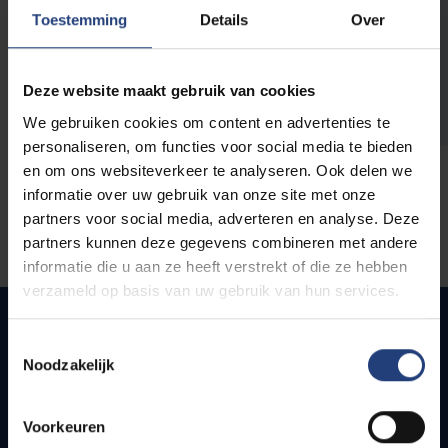
opleidingen
Toestemming
Details
Over
Deze website maakt gebruik van cookies
We gebruiken cookies om content en advertenties te
personaliseren, om functies voor social media te bieden
en om ons websiteverkeer te analyseren. Ook delen we
informatie over uw gebruik van onze site met onze
partners voor social media, adverteren en analyse. Deze
partners kunnen deze gegevens combineren met andere
informatie die u aan ze heeft verstrekt of die ze hebben
verzameld op basis van uw gebruik van hun services.
Toestemmingsselectie
Noodzakelijk
Quick links
Webmail
Voorkeuren
Jobs