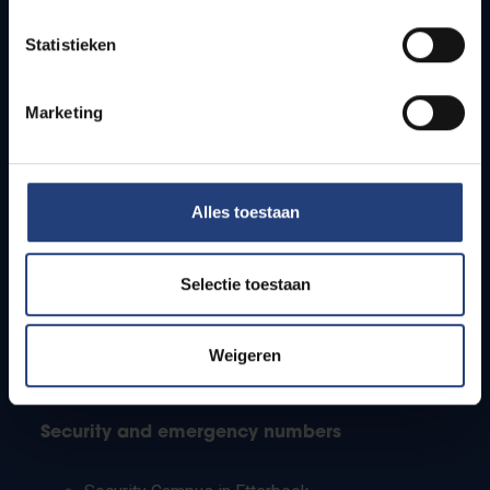
Timetables
Statistieken
How to get to the VUB campuses
Research groups
Campus facilities
Marketing
Info for
Alles toestaan
Press
Students
Staff
Selectie toestaan
PhD students
Teachers and secondary schools
Working students
Weigeren
International students
Security and emergency numbers