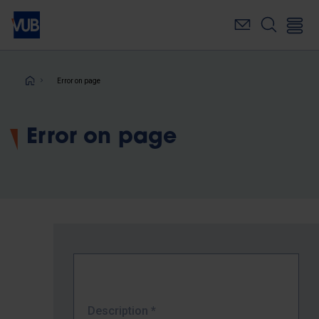
Skip
to
main
content
Breadcrumb
Error on page
Error on page
Description
*