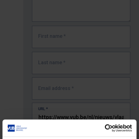
First name
*
Last name
*
Email address
*
URL
*
The full URL of the page where you encountered the error.
E.g. https://www.vub.be/nl/studeren-aan-de-vub/alle-