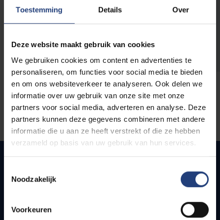
opleidingen
Toestemming
Details
Over
Deze website maakt gebruik van cookies
We gebruiken cookies om content en advertenties te
personaliseren, om functies voor social media te bieden
en om ons websiteverkeer te analyseren. Ook delen we
informatie over uw gebruik van onze site met onze
partners voor social media, adverteren en analyse. Deze
partners kunnen deze gegevens combineren met andere
informatie die u aan ze heeft verstrekt of die ze hebben
verzameld op basis van uw gebruik van hun services.
Toestemmingsselectie
Noodzakelijk
Quick links
Webmail
Voorkeuren
Jobs