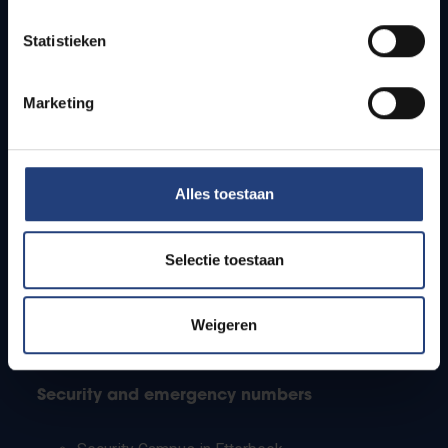
Timetables
Statistieken
How to get to the VUB campuses
Research groups
Campus facilities
Marketing
Info for
Alles toestaan
Press
Students
Staff
Selectie toestaan
PhD students
Teachers and secondary schools
Working students
Weigeren
International students
Security and emergency numbers