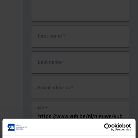
First name
*
Last name
*
Email address
*
URL
*
The full URL of the page where you encountered the error.
E.g. https://www.vub.be/nl/studeren-aan-de-vub/alle-