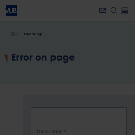
Skip
to
main
content
Breadcrumb
Error on page
Error on page
Description
*