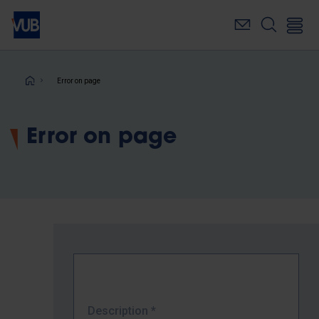
Skip
to
main
content
Breadcrumb
Error on page
Error on page
Description
*