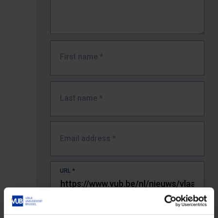
First name
*
Last name
*
Email address
*
URL
*
The full URL of the page where you encountered the error.
E.g. https://www.vub.be/nl/studeren-aan-de-vub/alle-