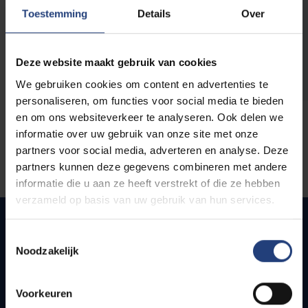
opleidingen
Toestemming
Details
Over
Deze website maakt gebruik van cookies
We gebruiken cookies om content en advertenties te
personaliseren, om functies voor social media te bieden
en om ons websiteverkeer te analyseren. Ook delen we
informatie over uw gebruik van onze site met onze
partners voor social media, adverteren en analyse. Deze
partners kunnen deze gegevens combineren met andere
informatie die u aan ze heeft verstrekt of die ze hebben
verzameld op basis van uw gebruik van hun services.
Toestemmingsselectie
Noodzakelijk
Quick links
Webmail
Voorkeuren
Jobs