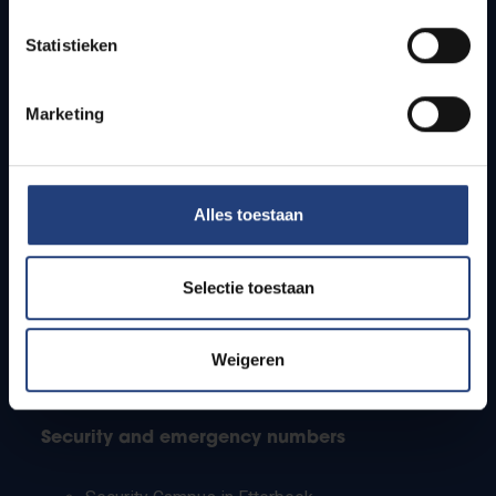
Timetables
Statistieken
How to get to the VUB campuses
Research groups
Campus facilities
Marketing
Info for
Alles toestaan
Press
Students
Staff
Selectie toestaan
PhD students
Teachers and secondary schools
Working students
Weigeren
International students
Security and emergency numbers