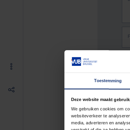
Toestemming
Deze website maakt gebruik
We gebruiken cookies om cont
websiteverkeer te analyseren
media, adverteren en analys
The f
verstrekt of die ze hebben v
E.g. 