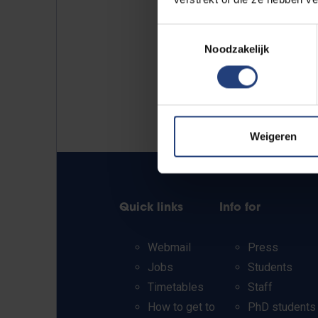
Toestemmingsselectie
Noodzakelijk
Weigeren
Quick links
Info for
Webmail
Press
Jobs
Students
Timetables
Staff
How to get to
PhD students