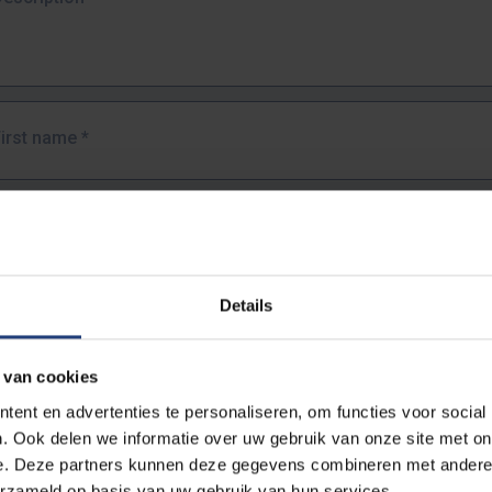
First name
*
Last name
*
Details
Email address
*
 van cookies
URL
*
ent en advertenties te personaliseren, om functies voor social
. Ook delen we informatie over uw gebruik van onze site met on
e. Deze partners kunnen deze gegevens combineren met andere i
ull URL of the page where you encountered the error.
erzameld op basis van uw gebruik van hun services.
https://www.vub.be/nl/studeren-aan-de-vub/alle-opleidingen