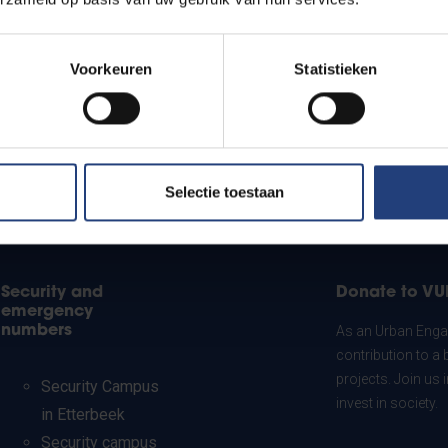
Voorkeuren
Statistieken
Selectie toestaan
Security and
Donate to VU
emergency
numbers
As an Urban Engag
contribution to a 
projects. Join us
Security Campus
invest in society.
in Etterbeek
Security campus