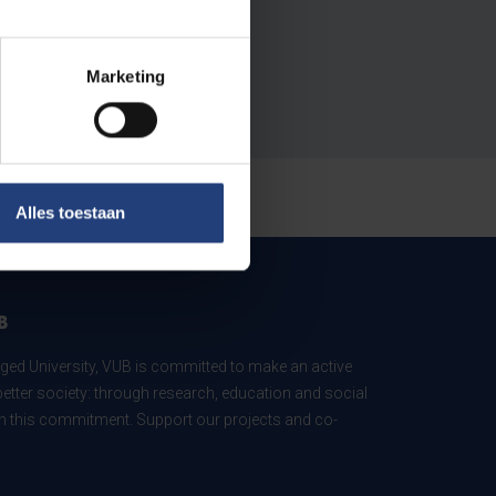
Marketing
Alles toestaan
B
ed University, VUB is committed to make an active
better society: through research, education and social
 in this commitment. Support our projects and co-