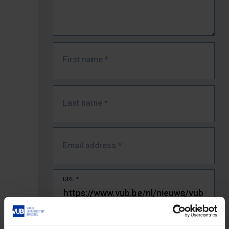
First name
*
Last name
*
Email address
*
URL
*
The full URL of the page where you encountered the error.
E.g. https://www.vub.be/nl/studeren-aan-de-vub/alle-