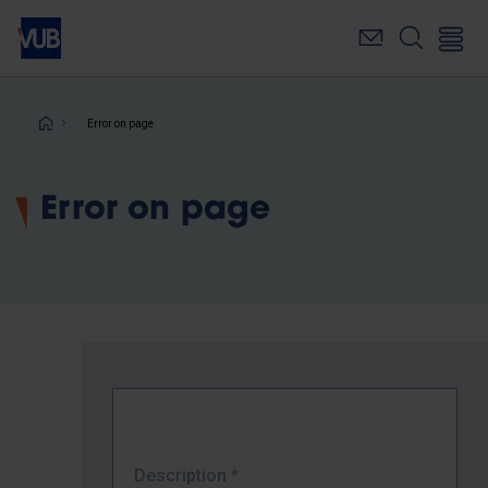
Skip
to
main
content
Breadcrumb
Error on page
Error on page
Description
*