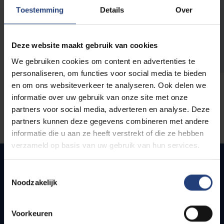
opleidingen
Toestemming
Details
Over
Deze website maakt gebruik van cookies
We gebruiken cookies om content en advertenties te
personaliseren, om functies voor social media te bieden
en om ons websiteverkeer te analyseren. Ook delen we
informatie over uw gebruik van onze site met onze
partners voor social media, adverteren en analyse. Deze
partners kunnen deze gegevens combineren met andere
informatie die u aan ze heeft verstrekt of die ze hebben
verzameld op basis van uw gebruik van hun services.
Toestemmingsselectie
Noodzakelijk
Quick links
Webmail
Voorkeuren
Jobs