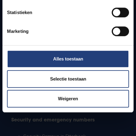
Timetables
Statistieken
How to get to the VUB campuses
Research groups
Campus facilities
Marketing
Info for
Alles toestaan
Press
Students
Staff
Selectie toestaan
PhD students
Teachers and secondary schools
Working students
Weigeren
International students
Security and emergency numbers