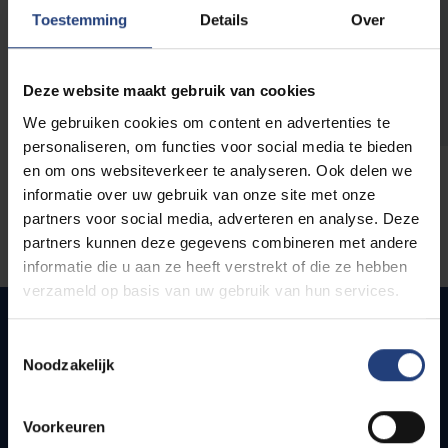
opleidingen
Toestemming
Details
Over
Deze website maakt gebruik van cookies
We gebruiken cookies om content en advertenties te
personaliseren, om functies voor social media te bieden
en om ons websiteverkeer te analyseren. Ook delen we
informatie over uw gebruik van onze site met onze
partners voor social media, adverteren en analyse. Deze
partners kunnen deze gegevens combineren met andere
informatie die u aan ze heeft verstrekt of die ze hebben
verzameld op basis van uw gebruik van hun services.
Toestemmingsselectie
Noodzakelijk
Quick links
Webmail
Voorkeuren
Jobs