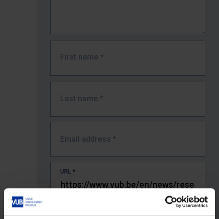
First name
*
Last name
*
Email address
*
URL
*
The full URL of the page where you encountered the error.
E.g. https://www.vub.be/nl/studeren-aan-de-vub/alle-