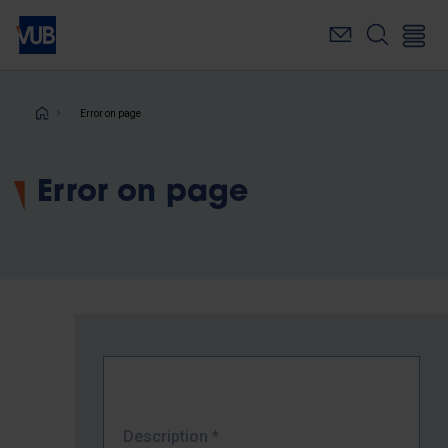
Skip
to
main
content
Breadcrumb
Error on page
Error on page
Description
*