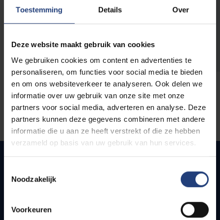
opleidingen
Toestemming
Details
Over
Deze website maakt gebruik van cookies
We gebruiken cookies om content en advertenties te
personaliseren, om functies voor social media te bieden
en om ons websiteverkeer te analyseren. Ook delen we
informatie over uw gebruik van onze site met onze
partners voor social media, adverteren en analyse. Deze
partners kunnen deze gegevens combineren met andere
informatie die u aan ze heeft verstrekt of die ze hebben
verzameld op basis van uw gebruik van hun services.
Toestemmingsselectie
Noodzakelijk
Quick links
Webmail
Voorkeuren
Jobs