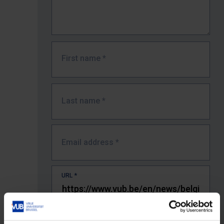
First name
*
Last name
*
Email address
*
URL
*
The full URL of the page where you encountered the error.
E.g. https://www.vub.be/nl/studeren-aan-de-vub/alle-