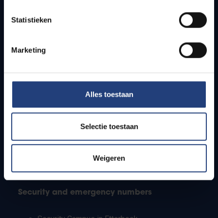
Timetables
Statistieken
How to get to the VUB campuses
Research groups
Campus facilities
Marketing
Info for
Alles toestaan
Press
Students
Staff
Selectie toestaan
PhD students
Teachers and secondary schools
Working students
Weigeren
International students
Security and emergency numbers