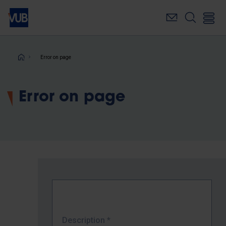
Skip
to
main
content
Breadcrumb
Error on page
Error on page
Description
*