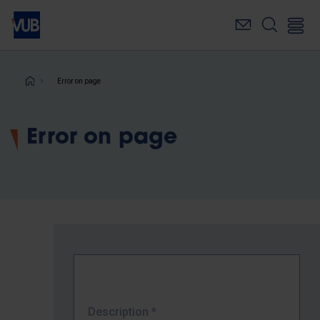
Skip
to
main
content
Breadcrumb
Error on page
Error on page
Description
*