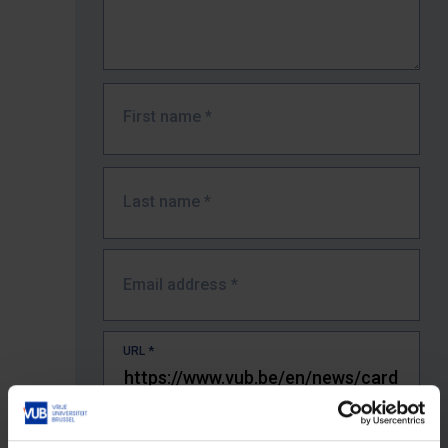
First name
*
Last name
*
Email address
*
URL
*
The full URL of the page where you encountered the error.
E.g. https://www.vub.be/nl/studeren-aan-de-vub/alle-