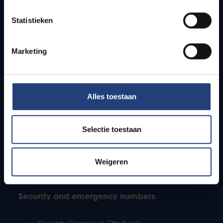
Timetables
Statistieken
How to get to the VUB campuses
Research groups
Campus facilities
Marketing
Info for
Alles toestaan
Press
Students
Staff
Selectie toestaan
PhD students
Teachers and secondary schools
Working students
Weigeren
International students
Security and emergency numbers