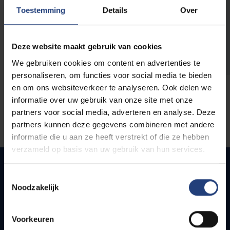
opleidingen
Toestemming
Details
Over
Deze website maakt gebruik van cookies
We gebruiken cookies om content en advertenties te
personaliseren, om functies voor social media te bieden
en om ons websiteverkeer te analyseren. Ook delen we
informatie over uw gebruik van onze site met onze
partners voor social media, adverteren en analyse. Deze
partners kunnen deze gegevens combineren met andere
informatie die u aan ze heeft verstrekt of die ze hebben
verzameld op basis van uw gebruik van hun services.
Toestemmingsselectie
Noodzakelijk
Quick links
Webmail
Voorkeuren
Jobs