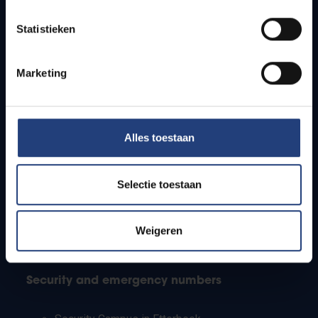
Timetables
Statistieken
How to get to the VUB campuses
Research groups
Campus facilities
Marketing
Info for
Alles toestaan
Press
Students
Staff
Selectie toestaan
PhD students
Teachers and secondary schools
Working students
Weigeren
International students
Security and emergency numbers