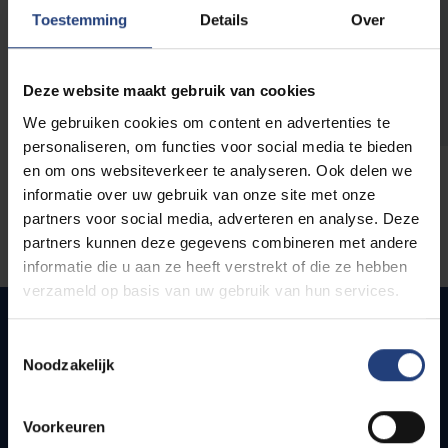
opleidingen
Toestemming
Details
Over
Deze website maakt gebruik van cookies
We gebruiken cookies om content en advertenties te
personaliseren, om functies voor social media te bieden
en om ons websiteverkeer te analyseren. Ook delen we
informatie over uw gebruik van onze site met onze
partners voor social media, adverteren en analyse. Deze
partners kunnen deze gegevens combineren met andere
informatie die u aan ze heeft verstrekt of die ze hebben
verzameld op basis van uw gebruik van hun services.
Toestemmingsselectie
Noodzakelijk
Quick links
Webmail
Voorkeuren
Jobs