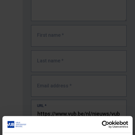
First name
*
Last name
*
Email address
*
URL
*
The full URL of the page where you encountered the error.
E.g. https://www.vub.be/nl/studeren-aan-de-vub/alle-