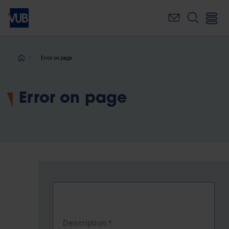
Skip
to
main
content
Breadcrumb
Error on page
Error on page
Description
*