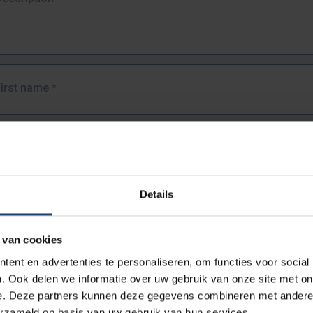
First name
*
Last name
*
Details
Email address
*
 van cookies
URL
*
ent en advertenties te personaliseren, om functies voor social
. Ook delen we informatie over uw gebruik van onze site met on
e. Deze partners kunnen deze gegevens combineren met andere i
ull URL of the page where you encountered the error.
erzameld op basis van uw gebruik van hun services.
https://www.vub.be/nl/studeren-aan-de-vub/alle-opleidingen