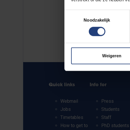
Toestemmingsselectie
Noodzakelijk
Weigeren
Quick links
Info for
Webmail
Press
Jobs
Students
Timetables
Staff
How to get to
PhD students