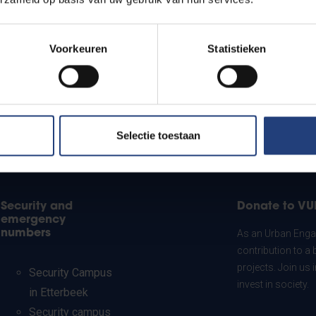
Voorkeuren
Statistieken
Selectie toestaan
Security and
Donate to VU
emergency
numbers
As an Urban Engag
contribution to a 
projects. Join us
Security Campus
invest in society.
in Etterbeek
Security campus