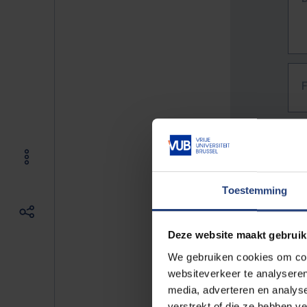
Toestemming
Deze website maakt gebruik
We gebruiken cookies om cont
websiteverkeer te analyseren
media, adverteren en analys
The f
verstrekt of die ze hebben v
E.g. 