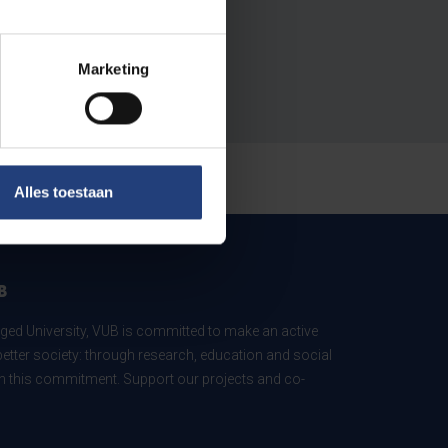
Marketing
Alles toestaan
B
ed University, VUB is committed to make an active
better society: through research, education and social
 in this commitment. Support our projects and co-