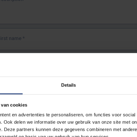
First name
*
Last name
*
Details
Email address
*
 van cookies
URL
*
ent en advertenties te personaliseren, om functies voor social
. Ook delen we informatie over uw gebruik van onze site met on
e. Deze partners kunnen deze gegevens combineren met andere i
ull URL of the page where you encountered the error.
erzameld op basis van uw gebruik van hun services.
https://www.vub.be/nl/studeren-aan-de-vub/alle-opleidingen