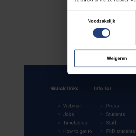
Toestemmingsselectie
Noodzakelijk
Weigeren
Quick links
Info for
Webmail
Press
Jobs
Students
Timetables
Staff
How to get to
PhD students