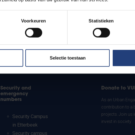
Voorkeuren
Statistieken
Selectie toestaan
Security and
Donate to VU
emergency
numbers
As an Urban Engag
contribution to a 
projects. Join us
Security Campus
invest in society.
in Etterbeek
Security campus