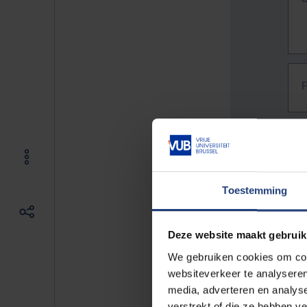
Toestemming
Deze website maakt gebruik
We gebruiken cookies om cont
websiteverkeer te analyseren
media, adverteren en analys
The f
verstrekt of die ze hebben v
E.g. 