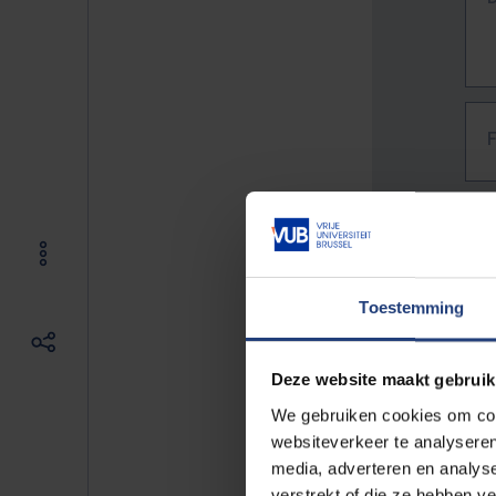
Toestemming
Deze website maakt gebruik
We gebruiken cookies om cont
websiteverkeer te analyseren
media, adverteren en analys
The f
verstrekt of die ze hebben v
E.g. 