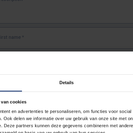
First name
*
Last name
*
Details
Email address
*
 van cookies
URL
*
ent en advertenties te personaliseren, om functies voor social
. Ook delen we informatie over uw gebruik van onze site met on
e. Deze partners kunnen deze gegevens combineren met andere i
ull URL of the page where you encountered the error.
erzameld op basis van uw gebruik van hun services.
https://www.vub.be/nl/studeren-aan-de-vub/alle-opleidingen