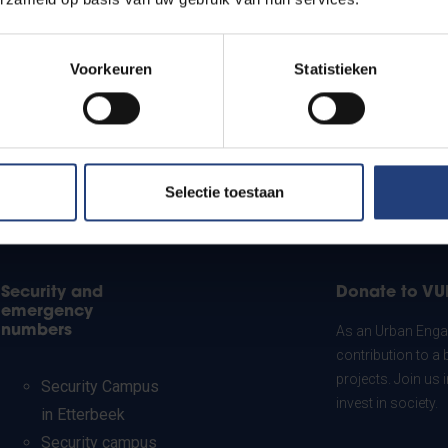
Voorkeuren
Statistieken
Selectie toestaan
Security and
Donate to VU
emergency
numbers
As an Urban Engag
contribution to a 
projects. Join us
Security Campus
invest in society.
in Etterbeek
Security campus