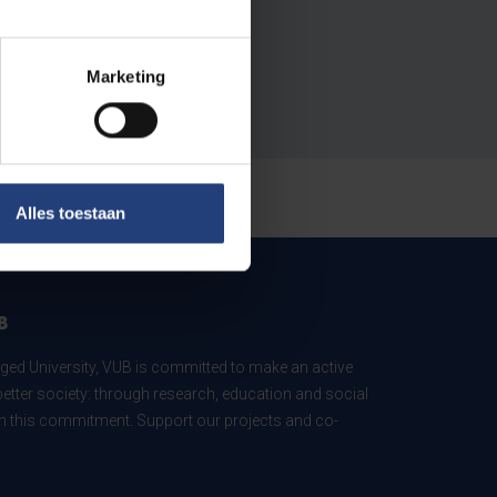
Marketing
Alles toestaan
B
ed University, VUB is committed to make an active
better society: through research, education and social
 in this commitment. Support our projects and co-