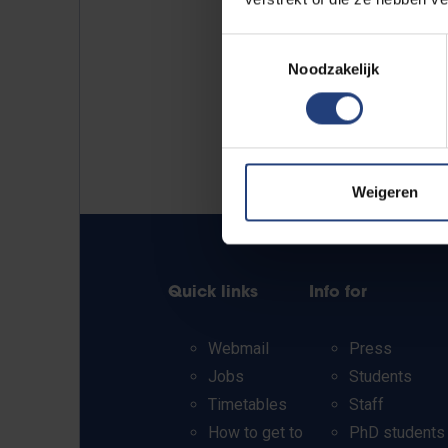
Toestemmingsselectie
Noodzakelijk
Weigeren
Quick links
Info for
Webmail
Press
Jobs
Students
Timetables
Staff
How to get to
PhD students