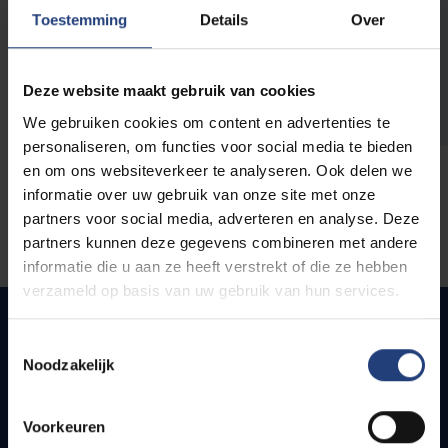
opleidingen
Toestemming
Details
Over
Deze website maakt gebruik van cookies
We gebruiken cookies om content en advertenties te
personaliseren, om functies voor social media te bieden
en om ons websiteverkeer te analyseren. Ook delen we
informatie over uw gebruik van onze site met onze
partners voor social media, adverteren en analyse. Deze
partners kunnen deze gegevens combineren met andere
informatie die u aan ze heeft verstrekt of die ze hebben
verzameld op basis van uw gebruik van hun services.
Toestemmingsselectie
Noodzakelijk
Quick links
Webmail
Voorkeuren
Jobs