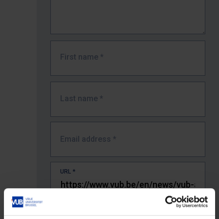
First name
*
Last name
*
Email address
*
URL
*
The full URL of the page where you encountered the error.
E.g. https://www.vub.be/nl/studeren-aan-de-vub/alle-