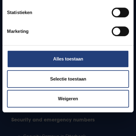
Timetables
Statistieken
How to get to the VUB campuses
Research groups
Campus facilities
Marketing
Info for
Alles toestaan
Press
Students
Staff
Selectie toestaan
PhD students
Teachers and secondary schools
Working students
Weigeren
International students
Security and emergency numbers