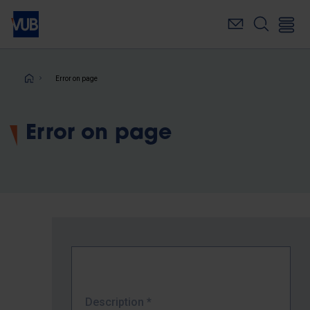
Skip
to
main
content
Breadcrumb
Error on page
Error on page
Description
*