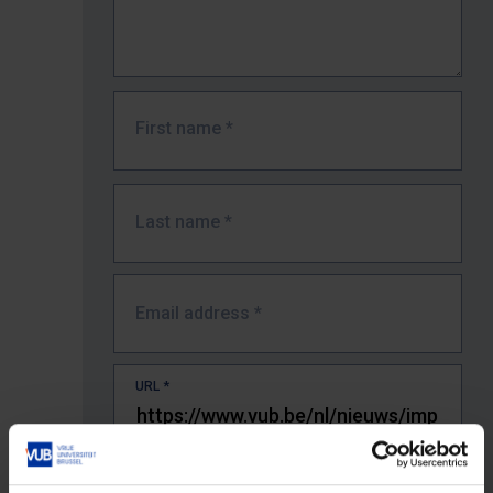
First name
*
Last name
*
Email address
*
URL
*
The full URL of the page where you encountered the error.
E.g. https://www.vub.be/nl/studeren-aan-de-vub/alle-