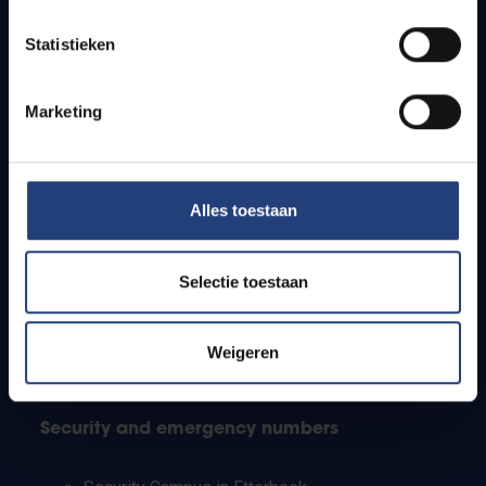
Timetables
Statistieken
How to get to the VUB campuses
Research groups
Campus facilities
Marketing
Info for
Alles toestaan
Press
Students
Staff
Selectie toestaan
PhD students
Teachers and secondary schools
Working students
Weigeren
International students
Security and emergency numbers