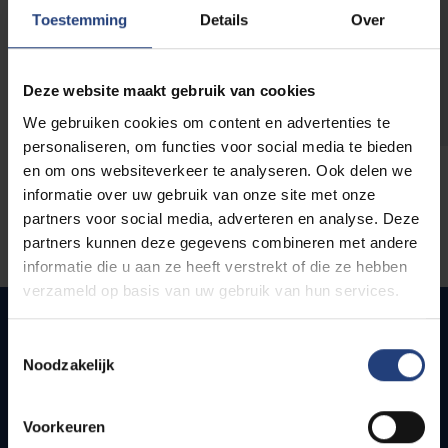
opleidingen
Toestemming
Details
Over
Deze website maakt gebruik van cookies
We gebruiken cookies om content en advertenties te
personaliseren, om functies voor social media te bieden
en om ons websiteverkeer te analyseren. Ook delen we
informatie over uw gebruik van onze site met onze
partners voor social media, adverteren en analyse. Deze
partners kunnen deze gegevens combineren met andere
informatie die u aan ze heeft verstrekt of die ze hebben
verzameld op basis van uw gebruik van hun services.
Toestemmingsselectie
Noodzakelijk
Quick links
Webmail
Voorkeuren
Jobs