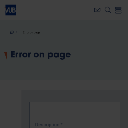
Skip
to
main
content
Breadcrumb
Error on page
Error on page
Description
*