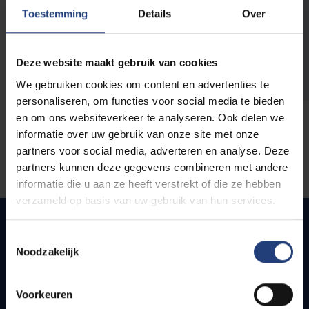
opleidingen
Toestemming
Details
Over
Deze website maakt gebruik van cookies
We gebruiken cookies om content en advertenties te
personaliseren, om functies voor social media te bieden
en om ons websiteverkeer te analyseren. Ook delen we
informatie over uw gebruik van onze site met onze
partners voor social media, adverteren en analyse. Deze
partners kunnen deze gegevens combineren met andere
informatie die u aan ze heeft verstrekt of die ze hebben
verzameld op basis van uw gebruik van hun services.
Toestemmingsselectie
Noodzakelijk
Quick links
Webmail
Voorkeuren
Jobs