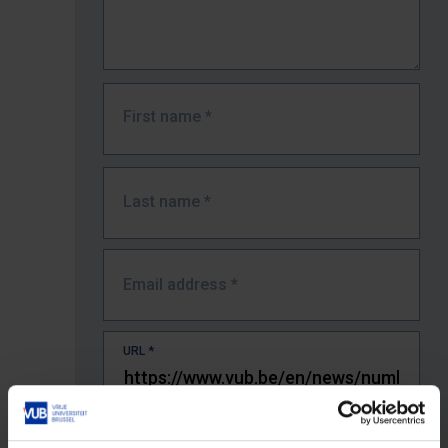
First name
*
Last name
*
Email address
*
URL
*
The full URL of the page where you encountered the error.
E.g. https://www.vub.be/nl/studeren-aan-de-vub/alle-