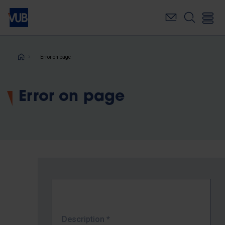
Skip
to
main
content
Breadcrumb
Error on page
Error on page
Description
*