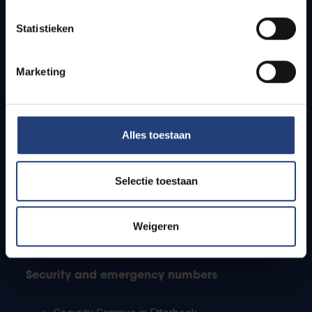
Timetables
Statistieken
How to get to the VUB campuses
Research groups
Campus facilities
Marketing
Info for
Alles toestaan
Press
Students
Staff
Selectie toestaan
PhD students
Teachers and secondary schools
Working students
Weigeren
International students
Security and emergency numbers