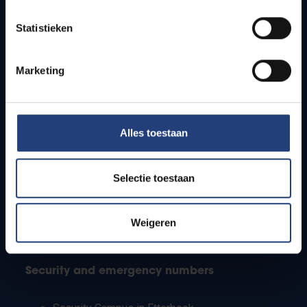
Timetables
Statistieken
How to get to the VUB campuses
Research groups
Campus facilities
Marketing
Info for
Alles toestaan
Press
Students
Staff
Selectie toestaan
PhD students
Teachers and secondary schools
Working students
Weigeren
International students
Security and emergency numbers