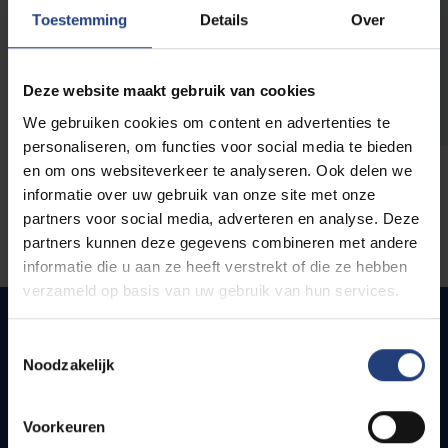
opleidingen
Toestemming
Details
Over
Deze website maakt gebruik van cookies
We gebruiken cookies om content en advertenties te
personaliseren, om functies voor social media te bieden
en om ons websiteverkeer te analyseren. Ook delen we
informatie over uw gebruik van onze site met onze
partners voor social media, adverteren en analyse. Deze
partners kunnen deze gegevens combineren met andere
informatie die u aan ze heeft verstrekt of die ze hebben
verzameld op basis van uw gebruik van hun services.
Toestemmingsselectie
Noodzakelijk
Quick links
Webmail
Voorkeuren
Jobs