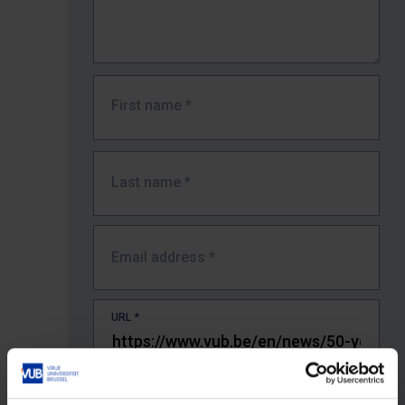
First name
*
Last name
*
Email address
*
URL
*
The full URL of the page where you encountered the error.
E.g. https://www.vub.be/nl/studeren-aan-de-vub/alle-