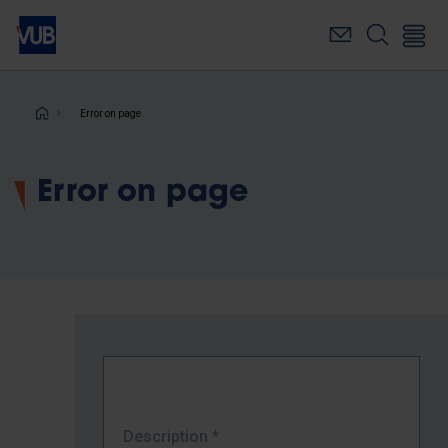
Skip
to
main
content
Breadcrumb
Error on page
Error on page
Description
*