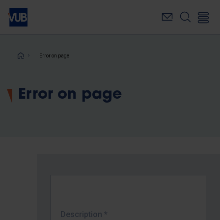
Skip
to
main
content
Breadcrumb
Error on page
Error on page
Description
*