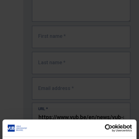
First name
*
Last name
*
Email address
*
URL
*
The full URL of the page where you encountered the error.
E.g. https://www.vub.be/nl/studeren-aan-de-vub/alle-