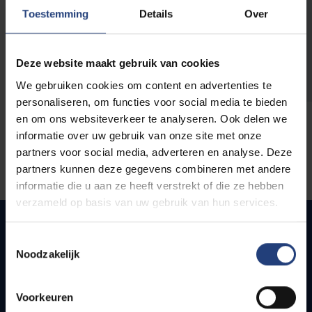
opleidingen
Toestemming
Details
Over
Deze website maakt gebruik van cookies
We gebruiken cookies om content en advertenties te
personaliseren, om functies voor social media te bieden
en om ons websiteverkeer te analyseren. Ook delen we
informatie over uw gebruik van onze site met onze
partners voor social media, adverteren en analyse. Deze
partners kunnen deze gegevens combineren met andere
informatie die u aan ze heeft verstrekt of die ze hebben
verzameld op basis van uw gebruik van hun services.
Toestemmingsselectie
Noodzakelijk
Quick links
Webmail
Voorkeuren
Jobs