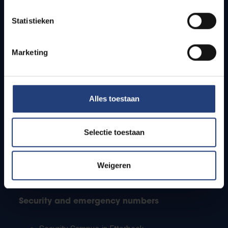
Timetables
Statistieken
How to get to the VUB campuses
Research groups
Campus facilities
Marketing
Info for
Alles toestaan
Press
Students
Staff
Selectie toestaan
PhD students
Teachers and secondary schools
Working students
Weigeren
International students
Security and emergency numbers