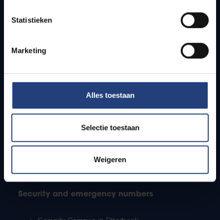
Timetables
Statistieken
How to get to the VUB campuses
Research groups
Campus facilities
Marketing
Info for
Alles toestaan
Press
Students
Staff
Selectie toestaan
PhD students
Teachers and secondary schools
Working students
Weigeren
International students
Security and emergency numbers