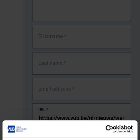
First name
*
Last name
*
Email address
*
URL
*
The full URL of the page where you encountered the error.
E.g. https://www.vub.be/nl/studeren-aan-de-vub/alle-