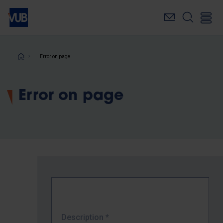
Skip
to
main
content
Breadcrumb
Error on page
Error on page
Description
*