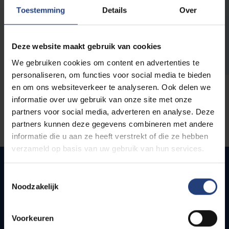
opleidingen
Toestemming
Details
Over
Deze website maakt gebruik van cookies
We gebruiken cookies om content en advertenties te
personaliseren, om functies voor social media te bieden
en om ons websiteverkeer te analyseren. Ook delen we
informatie over uw gebruik van onze site met onze
partners voor social media, adverteren en analyse. Deze
partners kunnen deze gegevens combineren met andere
informatie die u aan ze heeft verstrekt of die ze hebben
verzameld op basis van uw gebruik van hun services.
Toestemmingsselectie
Noodzakelijk
Quick links
Webmail
Voorkeuren
Jobs