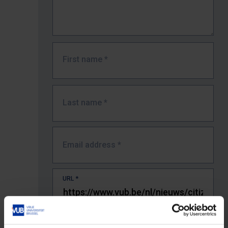
First name
*
Last name
*
Email address
*
URL
*
The full URL of the page where you encountered the error.
E.g. https://www.vub.be/nl/studeren-aan-de-vub/alle-