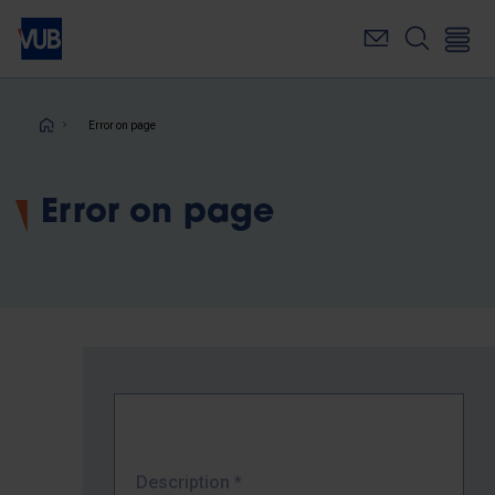
Skip
to
main
content
Breadcrumb
Error on page
Error on page
Description
*