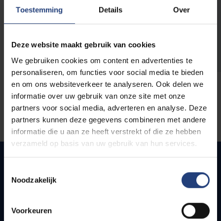
opleidingen
Toestemming
Details
Over
Deze website maakt gebruik van cookies
We gebruiken cookies om content en advertenties te
personaliseren, om functies voor social media te bieden
en om ons websiteverkeer te analyseren. Ook delen we
informatie over uw gebruik van onze site met onze
partners voor social media, adverteren en analyse. Deze
partners kunnen deze gegevens combineren met andere
informatie die u aan ze heeft verstrekt of die ze hebben
verzameld op basis van uw gebruik van hun services.
Toestemmingsselectie
Noodzakelijk
Quick links
Webmail
Voorkeuren
Jobs