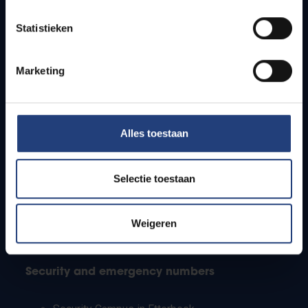
Timetables
Statistieken
How to get to the VUB campuses
Research groups
Campus facilities
Marketing
Info for
Alles toestaan
Press
Students
Staff
Selectie toestaan
PhD students
Teachers and secondary schools
Working students
Weigeren
International students
Security and emergency numbers