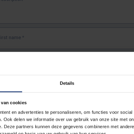
First name
*
Last name
*
Details
Email address
*
 van cookies
URL
*
ent en advertenties te personaliseren, om functies voor social
. Ook delen we informatie over uw gebruik van onze site met on
e. Deze partners kunnen deze gegevens combineren met andere i
ull URL of the page where you encountered the error.
erzameld op basis van uw gebruik van hun services.
https://www.vub.be/nl/studeren-aan-de-vub/alle-opleidingen