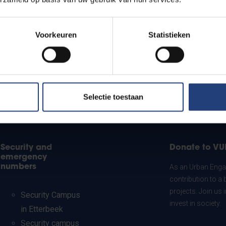
Voorkeuren
Statistieken
Selectie toestaan
Security and
Donate to VU
emergency
numbers
As an Urban Engag
contribution to a 
projects. Join us
Security Campus
invest in society.
in Etterbeek
Security campus