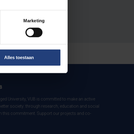
Marketing
Alles toestaan
B
ed University, VUB is committed to make an active
better society: through research, education and social
 in this commitment. Support our projects and co-