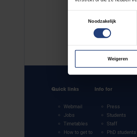
Toestemmingsselectie
Noodzakelijk
Weigeren
Quick links
Info for
Webmail
Press
Jobs
Students
Timetables
Staff
How to get to
PhD students