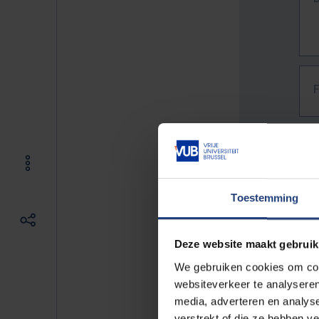
Toestemming
Deze website maakt gebruik
We gebruiken cookies om cont
websiteverkeer te analyseren
media, adverteren en analys
The f
verstrekt of die ze hebben v
E.g. 