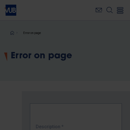
Skip
to
main
content
Breadcrumb
Error on page
Error on page
Description
*