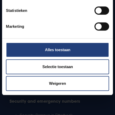
Timetables
Statistieken
How to get to the VUB campuses
Research groups
Campus facilities
Marketing
Info for
Alles toestaan
Press
Students
Staff
Selectie toestaan
PhD students
Teachers and secondary schools
Working students
Weigeren
International students
Security and emergency numbers