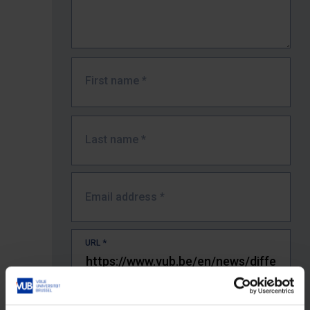
First name
*
Last name
*
Email address
*
URL
*
The full URL of the page where you encountered the error.
E.g. https://www.vub.be/nl/studeren-aan-de-vub/alle-