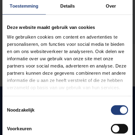
opleidingen
Toestemming
Details
Over
Deze website maakt gebruik van cookies
We gebruiken cookies om content en advertenties te
personaliseren, om functies voor social media te bieden
en om ons websiteverkeer te analyseren. Ook delen we
informatie over uw gebruik van onze site met onze
partners voor social media, adverteren en analyse. Deze
partners kunnen deze gegevens combineren met andere
informatie die u aan ze heeft verstrekt of die ze hebben
verzameld op basis van uw gebruik van hun services.
Toestemmingsselectie
Noodzakelijk
Quick links
Webmail
Voorkeuren
Jobs