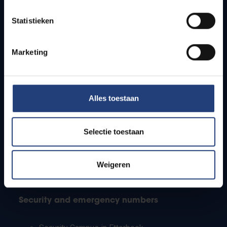
Timetables
Statistieken
How to get to the VUB campuses
Research groups
Campus facilities
Marketing
Info for
Alles toestaan
Press
Students
Staff
Selectie toestaan
PhD students
Teachers and secondary schools
Working students
Weigeren
International students
Security and emergency numbers