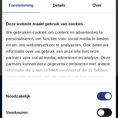
opleidingen
Toestemming
Details
Over
Deze website maakt gebruik van cookies
We gebruiken cookies om content en advertenties te
personaliseren, om functies voor social media te bieden
en om ons websiteverkeer te analyseren. Ook delen we
informatie over uw gebruik van onze site met onze
partners voor social media, adverteren en analyse. Deze
partners kunnen deze gegevens combineren met andere
informatie die u aan ze heeft verstrekt of die ze hebben
verzameld op basis van uw gebruik van hun services.
Toestemmingsselectie
Noodzakelijk
Quick links
Webmail
Voorkeuren
Jobs