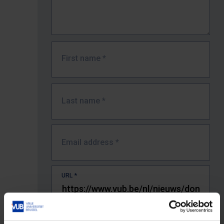
First name
*
Last name
*
Email address
*
URL
*
The full URL of the page where you encountered the error.
E.g. https://www.vub.be/nl/studeren-aan-de-vub/alle-