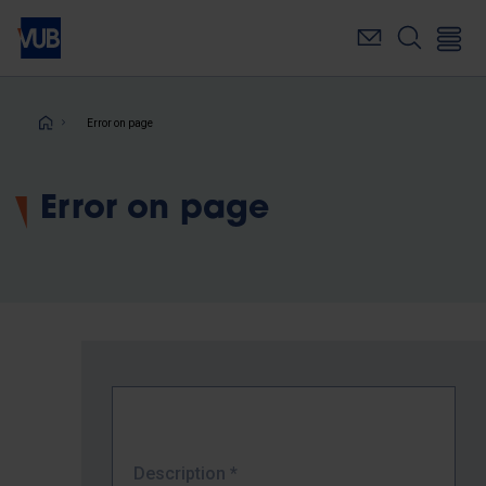
Skip
to
main
content
Breadcrumb
Error on page
Error on page
Description
*