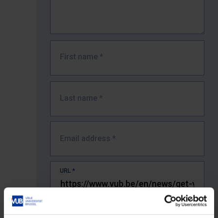
First name
*
Last name
*
Email address
*
URL
*
The full URL of the page where you encountered the error.
E.g. https://www.vub.be/nl/studeren-aan-de-vub/alle-