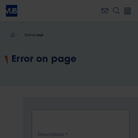
Skip
to
main
content
Breadcrumb
Error on page
Error on page
Description
*