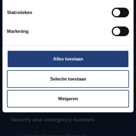
Timetables
Statistieken
How to get to the VUB campuses
Research groups
Campus facilities
Marketing
Info for
Alles toestaan
Press
Students
Staff
Selectie toestaan
PhD students
Teachers and secondary schools
Working students
Weigeren
International students
Security and emergency numbers