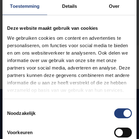
opleidingen
Toestemming
Details
Over
Deze website maakt gebruik van cookies
We gebruiken cookies om content en advertenties te
personaliseren, om functies voor social media te bieden
en om ons websiteverkeer te analyseren. Ook delen we
informatie over uw gebruik van onze site met onze
partners voor social media, adverteren en analyse. Deze
partners kunnen deze gegevens combineren met andere
informatie die u aan ze heeft verstrekt of die ze hebben
verzameld op basis van uw gebruik van hun services.
Toestemmingsselectie
Noodzakelijk
Quick links
Webmail
Voorkeuren
Jobs