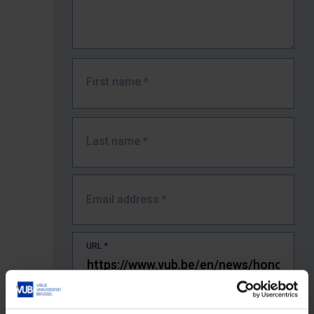
First name
*
Last name
*
Email address
*
URL
*
The full URL of the page where you encountered the error.
E.g. https://www.vub.be/nl/studeren-aan-de-vub/alle-