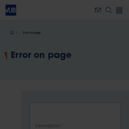
Skip
to
main
content
Breadcrumb
Error on page
Error on page
Description
*