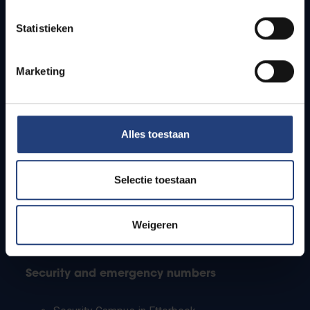
Timetables
Statistieken
How to get to the VUB campuses
Research groups
Campus facilities
Marketing
Info for
Alles toestaan
Press
Students
Staff
Selectie toestaan
PhD students
Teachers and secondary schools
Working students
Weigeren
International students
Security and emergency numbers