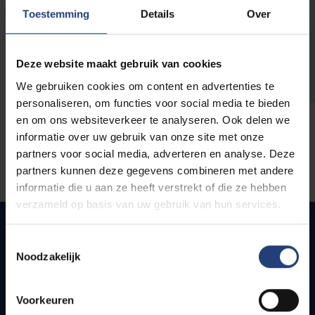
opleidingen
Toestemming
Details
Over
Deze website maakt gebruik van cookies
We gebruiken cookies om content en advertenties te
personaliseren, om functies voor social media te bieden
en om ons websiteverkeer te analyseren. Ook delen we
informatie over uw gebruik van onze site met onze
partners voor social media, adverteren en analyse. Deze
partners kunnen deze gegevens combineren met andere
informatie die u aan ze heeft verstrekt of die ze hebben
verzameld op basis van uw gebruik van hun services.
Toestemmingsselectie
Noodzakelijk
Quick links
Webmail
Voorkeuren
Jobs