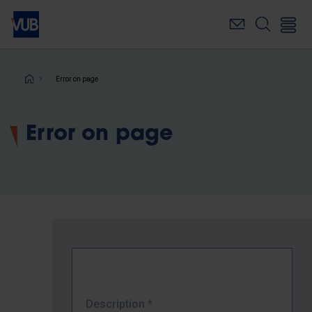
Skip
to
main
content
Breadcrumb
Error on page
Error on page
Description
*