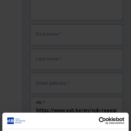
First name
*
Last name
*
Email address
*
URL
*
The full URL of the page where you encountered the error.
E.g. https://www.vub.be/nl/studeren-aan-de-vub/alle-