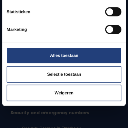
Timetables
Statistieken
How to get to the VUB campuses
Research groups
Campus facilities
Marketing
Info for
Alles toestaan
Press
Students
Staff
Selectie toestaan
PhD students
Teachers and secondary schools
Working students
Weigeren
International students
Security and emergency numbers