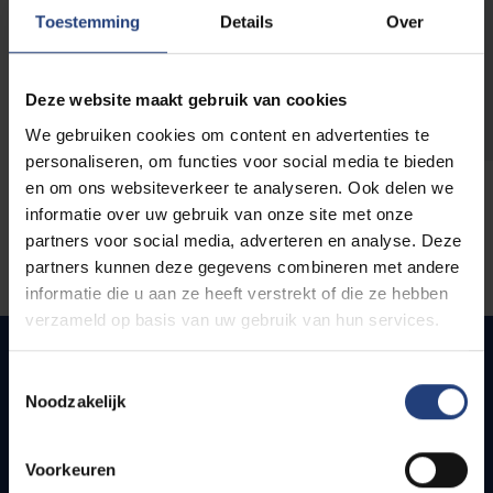
opleidingen
Toestemming
Details
Over
Deze website maakt gebruik van cookies
We gebruiken cookies om content en advertenties te
personaliseren, om functies voor social media te bieden
en om ons websiteverkeer te analyseren. Ook delen we
informatie over uw gebruik van onze site met onze
partners voor social media, adverteren en analyse. Deze
partners kunnen deze gegevens combineren met andere
informatie die u aan ze heeft verstrekt of die ze hebben
verzameld op basis van uw gebruik van hun services.
Toestemmingsselectie
Noodzakelijk
Quick links
Webmail
Voorkeuren
Jobs