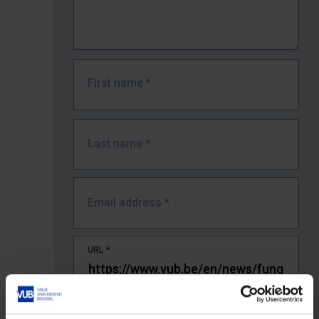
First name
*
Last name
*
Email address
*
URL
*
The full URL of the page where you encountered the error.
E.g. https://www.vub.be/nl/studeren-aan-de-vub/alle-