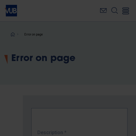
Skip
to
main
content
Breadcrumb
Error on page
Error on page
Description
*