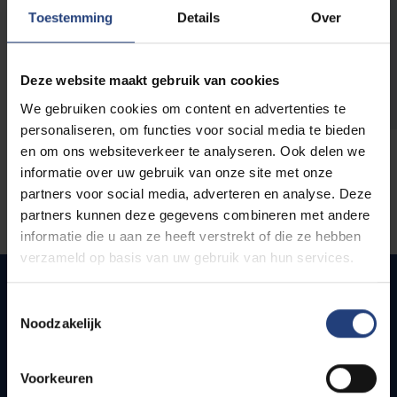
opleidingen
Toestemming
Details
Over
Deze website maakt gebruik van cookies
We gebruiken cookies om content en advertenties te
personaliseren, om functies voor social media te bieden
en om ons websiteverkeer te analyseren. Ook delen we
informatie over uw gebruik van onze site met onze
partners voor social media, adverteren en analyse. Deze
partners kunnen deze gegevens combineren met andere
informatie die u aan ze heeft verstrekt of die ze hebben
verzameld op basis van uw gebruik van hun services.
Toestemmingsselectie
Noodzakelijk
Quick links
Webmail
Voorkeuren
Jobs