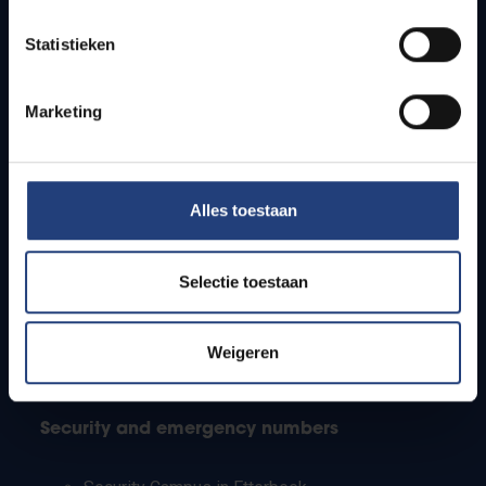
Timetables
Statistieken
How to get to the VUB campuses
Research groups
Campus facilities
Marketing
Info for
Alles toestaan
Press
Students
Staff
Selectie toestaan
PhD students
Teachers and secondary schools
Working students
Weigeren
International students
Security and emergency numbers