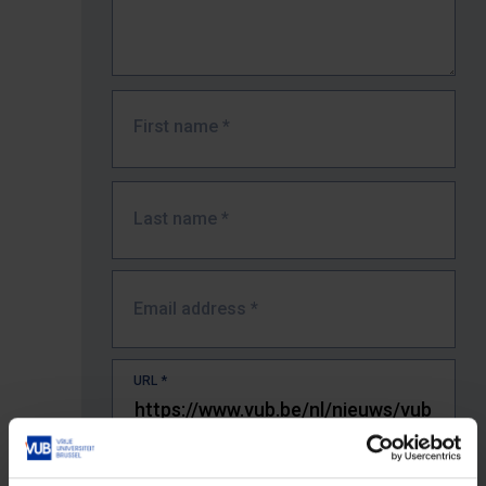
First name
*
Last name
*
Email address
*
URL
*
The full URL of the page where you encountered the error.
E.g. https://www.vub.be/nl/studeren-aan-de-vub/alle-