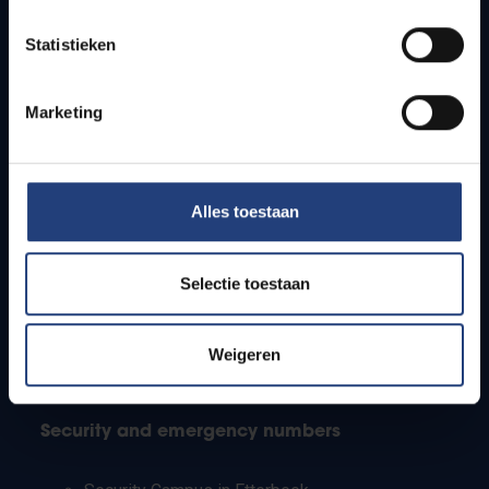
Timetables
Statistieken
How to get to the VUB campuses
Research groups
Campus facilities
Marketing
Info for
Alles toestaan
Press
Students
Staff
Selectie toestaan
PhD students
Teachers and secondary schools
Working students
Weigeren
International students
Security and emergency numbers