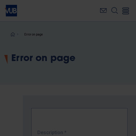
Skip
to
main
content
Breadcrumb
Error on page
Error on page
Description
*