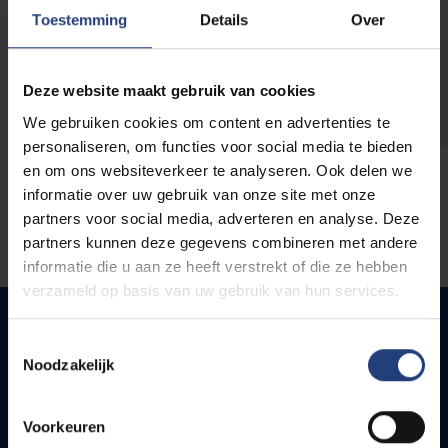
opleidingen
Toestemming
Details
Over
Deze website maakt gebruik van cookies
We gebruiken cookies om content en advertenties te
personaliseren, om functies voor social media te bieden
en om ons websiteverkeer te analyseren. Ook delen we
informatie over uw gebruik van onze site met onze
partners voor social media, adverteren en analyse. Deze
partners kunnen deze gegevens combineren met andere
informatie die u aan ze heeft verstrekt of die ze hebben
verzameld op basis van uw gebruik van hun services.
Toestemmingsselectie
Noodzakelijk
Quick links
Webmail
Voorkeuren
Jobs