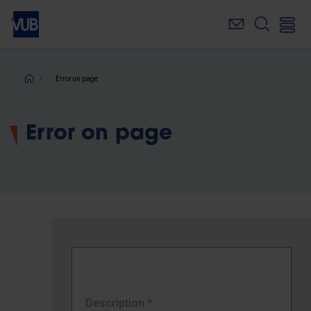
Skip
to
main
content
Breadcrumb
Error on page
Error on page
Description
*