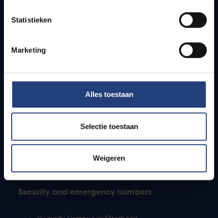
Timetables
Statistieken
How to get to the VUB campuses
Research groups
Campus facilities
Marketing
Info for
Alles toestaan
Press
Students
Staff
Selectie toestaan
PhD students
Teachers and secondary schools
Working students
Weigeren
International students
Security and emergency numbers