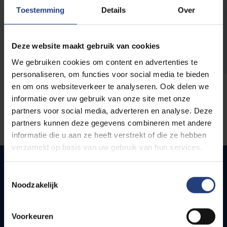
opleidingen
Toestemming
Details
Over
Deze website maakt gebruik van cookies
We gebruiken cookies om content en advertenties te
personaliseren, om functies voor social media te bieden
en om ons websiteverkeer te analyseren. Ook delen we
informatie over uw gebruik van onze site met onze
partners voor social media, adverteren en analyse. Deze
partners kunnen deze gegevens combineren met andere
informatie die u aan ze heeft verstrekt of die ze hebben
verzameld op basis van uw gebruik van hun services.
Toestemmingsselectie
Noodzakelijk
Quick links
Webmail
Voorkeuren
Jobs