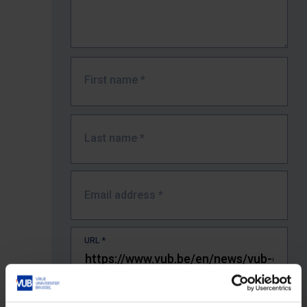
First name
*
Last name
*
Email address
*
URL
*
The full URL of the page where you encountered the error.
E.g. https://www.vub.be/nl/studeren-aan-de-vub/alle-