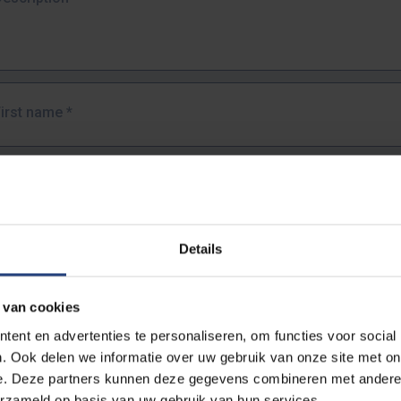
First name
*
Last name
*
Details
Email address
*
 van cookies
URL
*
ent en advertenties te personaliseren, om functies voor social
. Ook delen we informatie over uw gebruik van onze site met on
e. Deze partners kunnen deze gegevens combineren met andere i
ull URL of the page where you encountered the error.
erzameld op basis van uw gebruik van hun services.
https://www.vub.be/nl/studeren-aan-de-vub/alle-opleidingen