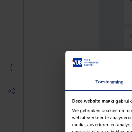
Toestemming
Deze website maakt gebruik
We gebruiken cookies om cont
websiteverkeer te analyseren
media, adverteren en analys
The f
verstrekt of die ze hebben v
E.g. 