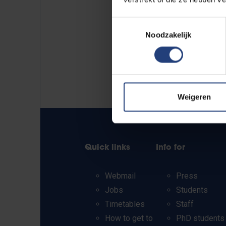
Toestemmingsselectie
Noodzakelijk
Weigeren
Quick links
Info for
Webmail
Press
Jobs
Students
Timetables
Staff
How to get to
PhD students