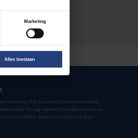
Marketing
Alles toestaan
B
ed University, VUB is committed to make an active
better society: through research, education and social
 in this commitment. Support our projects and co-