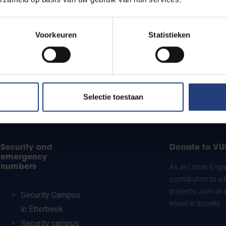
Voorkeuren
Statistieken
Selectie toestaan
Security and
Donate to VU
emergency
numbers
As an Urban Engag
contribution to a 
projects. Join us
Security Campus
invest in society.
in Etterbeek
Security campus