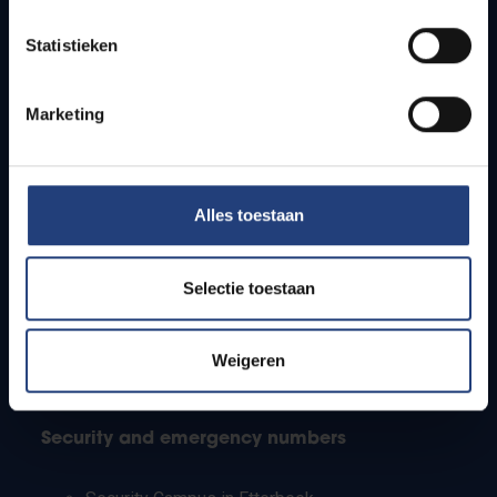
Timetables
Statistieken
How to get to the VUB campuses
Research groups
Campus facilities
Marketing
Info for
Alles toestaan
Press
Students
Staff
Selectie toestaan
PhD students
Teachers and secondary schools
Working students
Weigeren
International students
Security and emergency numbers