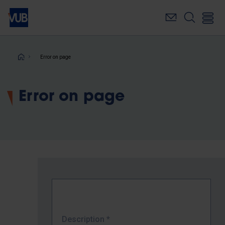
Skip
to
main
content
Breadcrumb
Error on page
Error on page
Description
*