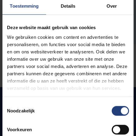
opleidingen
Toestemming
Details
Over
Deze website maakt gebruik van cookies
We gebruiken cookies om content en advertenties te
personaliseren, om functies voor social media te bieden
en om ons websiteverkeer te analyseren. Ook delen we
informatie over uw gebruik van onze site met onze
partners voor social media, adverteren en analyse. Deze
partners kunnen deze gegevens combineren met andere
informatie die u aan ze heeft verstrekt of die ze hebben
verzameld op basis van uw gebruik van hun services.
Toestemmingsselectie
Noodzakelijk
Quick links
Webmail
Voorkeuren
Jobs