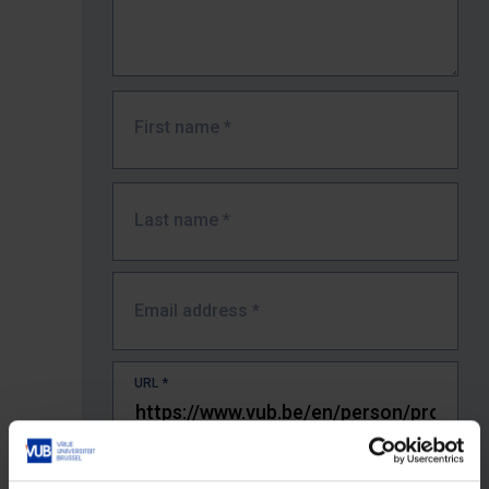
First name
*
Last name
*
Email address
*
URL
*
The full URL of the page where you encountered the error.
E.g. https://www.vub.be/nl/studeren-aan-de-vub/alle-