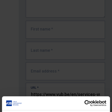
First name
*
Last name
*
Email address
*
URL
*
The full URL of the page where you encountered the error.
E.g. https://www.vub.be/nl/studeren-aan-de-vub/alle-