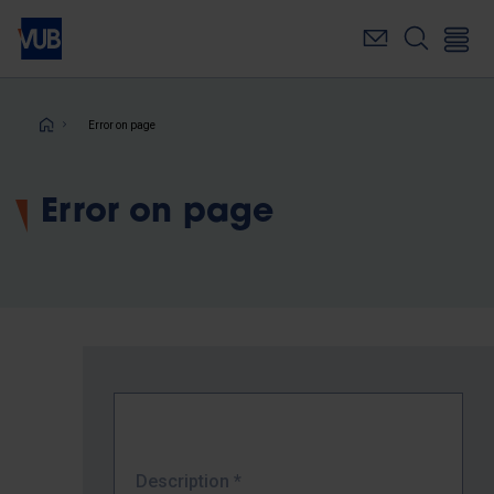
Skip
to
main
content
Breadcrumb
Error on page
Error on page
Description
*