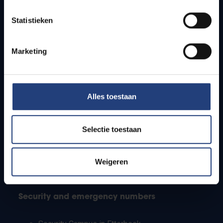
Timetables
Statistieken
How to get to the VUB campuses
Research groups
Campus facilities
Marketing
Info for
Alles toestaan
Press
Students
Staff
Selectie toestaan
PhD students
Teachers and secondary schools
Working students
Weigeren
International students
Security and emergency numbers