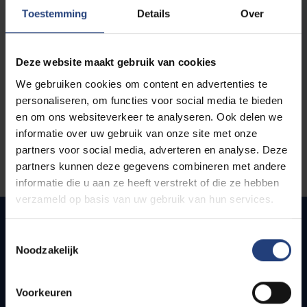
opleidingen
Toestemming
Details
Over
Deze website maakt gebruik van cookies
We gebruiken cookies om content en advertenties te
personaliseren, om functies voor social media te bieden
en om ons websiteverkeer te analyseren. Ook delen we
informatie over uw gebruik van onze site met onze
partners voor social media, adverteren en analyse. Deze
partners kunnen deze gegevens combineren met andere
informatie die u aan ze heeft verstrekt of die ze hebben
verzameld op basis van uw gebruik van hun services.
Toestemmingsselectie
Noodzakelijk
Quick links
Webmail
Voorkeuren
Jobs