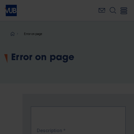
Skip
to
main
content
Breadcrumb
Error on page
Error on page
Description
*