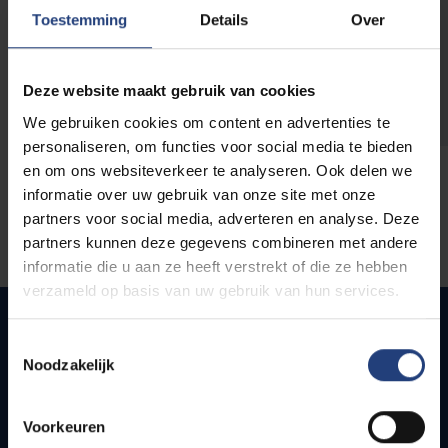
opleidingen
Toestemming
Details
Over
Deze website maakt gebruik van cookies
We gebruiken cookies om content en advertenties te
personaliseren, om functies voor social media te bieden
en om ons websiteverkeer te analyseren. Ook delen we
informatie over uw gebruik van onze site met onze
partners voor social media, adverteren en analyse. Deze
partners kunnen deze gegevens combineren met andere
informatie die u aan ze heeft verstrekt of die ze hebben
verzameld op basis van uw gebruik van hun services.
Toestemmingsselectie
Noodzakelijk
Quick links
Webmail
Voorkeuren
Jobs