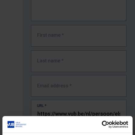
First name
*
Last name
*
Email address
*
URL
*
The full URL of the page where you encountered the error.
E.g. https://www.vub.be/nl/studeren-aan-de-vub/alle-