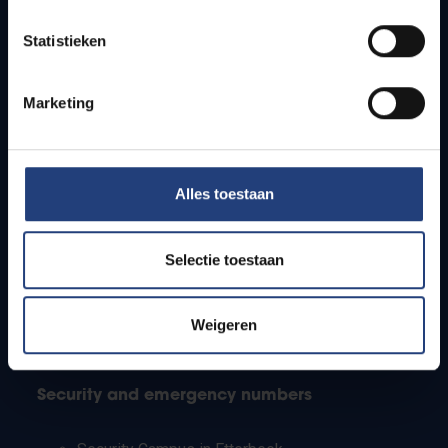
Timetables
Statistieken
How to get to the VUB campuses
Research groups
Campus facilities
Marketing
Info for
Alles toestaan
Press
Students
Staff
Selectie toestaan
PhD students
Teachers and secondary schools
Working students
Weigeren
International students
Security and emergency numbers